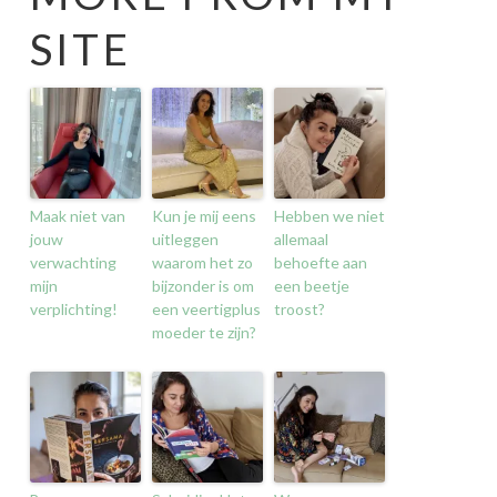
SITE
Maak niet van
Kun je mij eens
Hebben we niet
jouw
uitleggen
allemaal
verwachting
waarom het zo
behoefte aan
mijn
bijzonder is om
een beetje
verplichting!
een veertigplus
troost?
moeder te zijn?