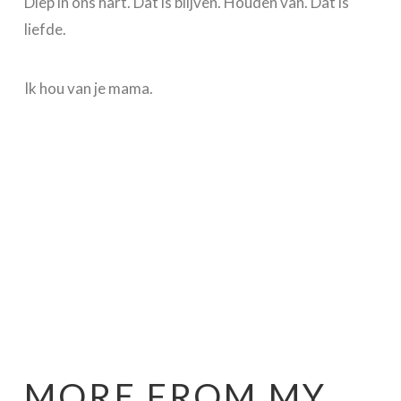
Diep in ons hart. Dat is blijven. Houden van. Dat is
liefde.
Ik hou van je mama.
MORE FROM MY