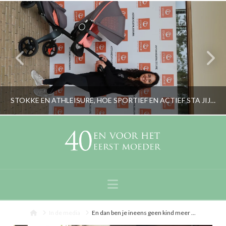
STOKKE EN ATHLEISURE, HOE SPORTIEF EN ACTIEF STA JIJ IN HET LEVEN?
RORYBLOKZIJL
BABYTALK, LIFESTYLE, OPVOEDING
Navigation
JUNI 10, 2017
Home
In de media
En dan ben je ineens geen kind meer ...