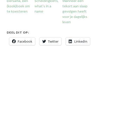
Bersama, een
Scheidingklets,
Wanneer een
(kook)boek om
what’s in a
tekort aan slaap
te koesteren
name
gevolgen heeft
voor je dagelijks
leven
DEEL DIT OP:
Facebook
Twitter
LinkedIn