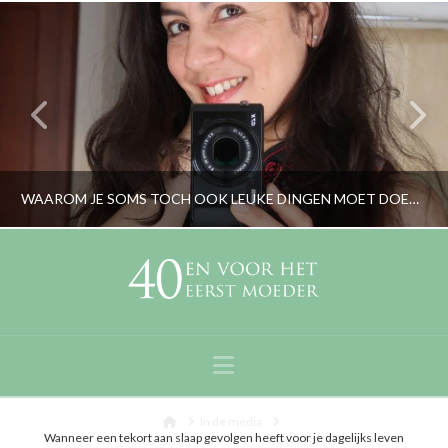
WAAROM JE SOMS TOCH OOK LEUKE DINGEN MOET DOEN TERWIJL JE ROUWT
RORYBLOKZIJL
OUDERS, PERSOONLIJK
Navigation
JUNI 17, 2018
Home
In de media
Wanneer een tekort aan slaap gevolgen heeft voor je dagelijks leven