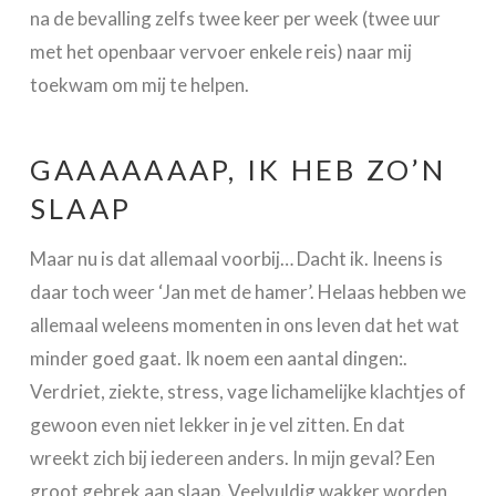
na de bevalling zelfs twee keer per week (twee uur
met het openbaar vervoer enkele reis) naar mij
toekwam om mij te helpen.
GAAAAAAAP, IK HEB ZO’N
SLAAP
Maar nu is dat allemaal voorbij… Dacht ik. Ineens is
daar toch weer ‘Jan met de hamer’. Helaas hebben we
allemaal weleens momenten in ons leven dat het wat
minder goed gaat. Ik noem een aantal dingen:.
Verdriet, ziekte, stress, vage lichamelijke klachtjes of
gewoon even niet lekker in je vel zitten. En dat
wreekt zich bij iedereen anders. In mijn geval? Een
groot gebrek aan slaap. Veelvuldig wakker worden