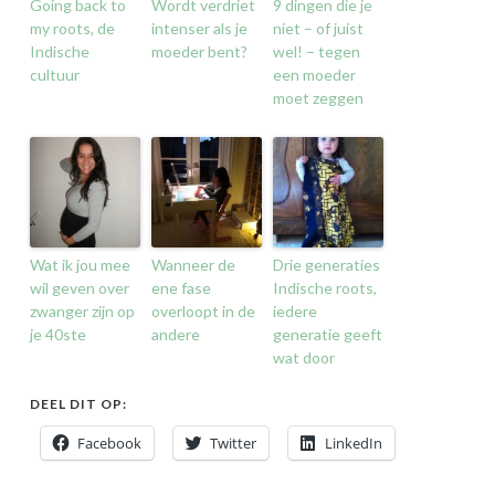
Going back to
Wordt verdriet
9 dingen die je
my roots, de
intenser als je
niet – of juist
Indische
moeder bent?
wel! – tegen
cultuur
een moeder
moet zeggen
Wat ik jou mee
Wanneer de
Drie generaties
wil geven over
ene fase
Indische roots,
zwanger zijn op
overloopt in de
iedere
je 40ste
andere
generatie geeft
wat door
DEEL DIT OP:
Facebook
Twitter
LinkedIn