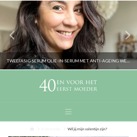
TWEEFASIG SERUM OLIE-IN-SERUM MET ANTI-AGEING WERKING
RORYBLOKZIJL
GEZICHTSVERZORGING & MAKE-UP
Navigation
APRIL 10, 2024
Home
In de media
Wil jij mijn valentijn zijn?