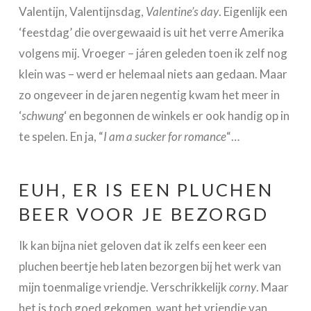
Valentijn, Valentijnsdag,
Valentine’s day
. Eigenlijk een
‘feestdag’ die overgewaaid is uit het verre Amerika
volgens mij. Vroeger – járen geleden toen ik zelf nog
klein was – werd er helemaal niets aan gedaan. Maar
zo ongeveer in de jaren negentig kwam het meer in
‘
schwung
‘ en begonnen de winkels er ook handig op in
te spelen. En ja, “
I am a sucker for romance
“…
EUH, ER IS EEN PLUCHEN
BEER VOOR JE BEZORGD
Ik kan bijna niet geloven dat ik zelfs een keer een
pluchen beertje heb laten bezorgen bij het werk van
mijn toenmalige vriendje. Verschrikkelijk
corny
. Maar
het is toch goed gekomen, want het vriendje van