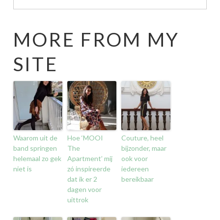
MORE FROM MY
SITE
Waarom uit de
Hoe ‘MOOI
Couture, heel
band springen
The
bijzonder, maar
helemaal zo gek
Apartment’ mij
ook voor
niet is
zó inspireerde
iedereen
dat ik er 2
bereikbaar
dagen voor
uittrok