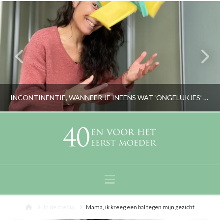
INCONTINENTIE, WANNEER JE INEENS WAT ‘ONGELUKJES’ HEBT EN WAT JE KAN HELPEN
RORYBLOKZIJL
LIFESTYLE, PERSOONLIJK
Navigation
DECEMBER 18, 2024
Home
In de media
Mama, ik kreeg een bal tegen mijn gezicht