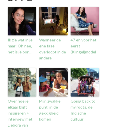
Ik zie wat in je
Wanneer de
47 en voor het
haar! Oh nee,
ene fase
eerst
het is je oor …
overloopt in de
(Klingel)model
andere
Over hoe je
Mijn zwakke
Going back to
elkaar blijft
punt, in de
my roots, de
inspireren +
gekkigheid
Indische
interview met
komen
cultuur
Debora van