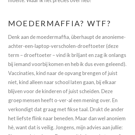
moeite. Waar ik het precies over heb?
MOEDERMAFFIA? WTF?
Denk aan de moedermaffia, überhaupt de anonieme-
achter-een-laptop-verscholen-droeftoeter (deze
term – droeftoeter – vind ik briljant en zag ik onlangs
bij iemand voorbij komen en heb ik dus even geleend).
Vaccinaties, kind naar de opvang brengen of juist
niet, kind alleen naar school laten gaan, bij elkaar
blijven voor de kinderen of juist scheiden. Deze
groep mensen heeft o-ver-al een mening over. En
verkondigt dat graag met fikse taal. Drukt de ander
het liefste flink naar beneden. Maar dan wel anoniem
hè, want dat is veilig. Jongens, mijn advies aan jullie: