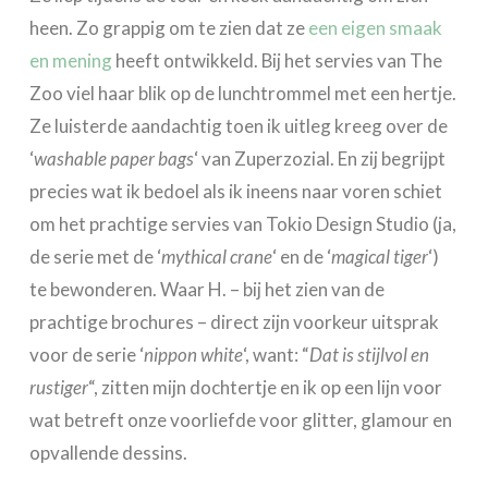
heen. Zo grappig om te zien dat ze
een eigen smaak
en mening
heeft ontwikkeld. Bij het servies van The
Zoo viel haar blik op de lunchtrommel met een hertje.
Ze luisterde aandachtig toen ik uitleg kreeg over de
‘
washable paper bags
‘ van Zuperzozial. En zij begrijpt
precies wat ik bedoel als ik ineens naar voren schiet
om het prachtige servies van Tokio Design Studio (ja,
de serie met de ‘
mythical crane
‘ en de ‘
magical tiger
‘)
te bewonderen. Waar H. – bij het zien van de
prachtige brochures – direct zijn voorkeur uitsprak
voor de serie ‘
nippon white
‘, want: “
Dat is stijlvol en
rustiger
“, zitten mijn dochtertje en ik op een lijn voor
wat betreft onze voorliefde voor glitter, glamour en
opvallende dessins.