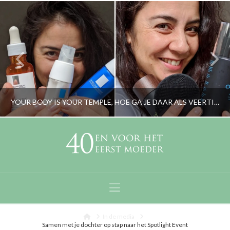
YOUR BODY IS YOUR TEMPLE, HOE GA JE DAAR ALS VEERTIGPLUSSER MEE OM?
RORYBLOKZIJL
GEZICHTSVERZORGING & MAKE-UP, LIFESTYLE
Navigation
FEBRUARI 26, 2020
Home
In de media
Samen met je dochter op stap naar het Spotlight Event