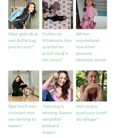
Waar gebruik je
Stokke en
Winter
een duffel bag
Athleisure, hoe
wonderland,
precies voor?
sportief en
hoe al het
actief sta jij in
gewone
het leven?
bijzonder wordt
Wat heeft een
Twinning is
Hoe zorg je
croissant met
winning. Samen
goed voor jezelf
een ketting te
eenzelfde
als vijftiger?
maken?
armband
dragen