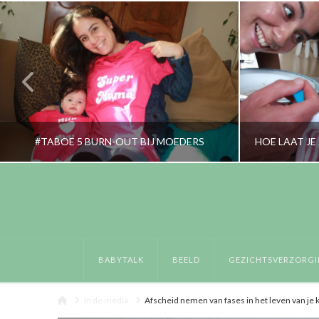
#TABOE 5 BURN-OUT BIJ MOEDERS
RORYBLOKZIJL
OPVOEDING, OUDERS, PERSOONLIJK
BAB
BABYTALK
BEELD
GEZICHTSVERZORGI
JUNI 14, 2016
Home
In de media
Afscheid nemen van fases in het leven van je 