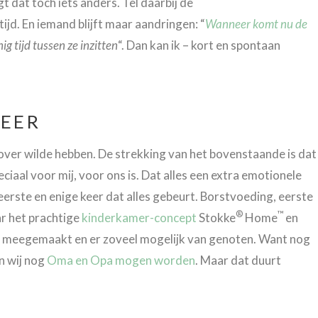
 dat toch iets anders. Tel daarbij de
jd. En iemand blijft maar aandringen: “
Wanneer komt nu de
ig tijd tussen ze inzitten
“. Dan kan ik – kort en spontaan
KEER
 over wilde hebben. De strekking van het bovenstaande is dat
ciaal voor mij, voor ons is. Dat alles een extra emotionele
 eerste en enige keer dat alles gebeurt. Borstvoeding, eerste
®
™
ar het prachtige
kinderkamer-concept
Stokke
Home
en
l meegemaakt en er zoveel mogelijk van genoten. Want nog
en wij nog
Oma en Opa mogen worden
. Maar dat duurt