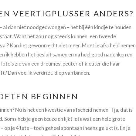
EN VEERTIGPLUSSER ANDERS?
it – al dan niet noodgedwongen – het bij één kindje te houden.
je staat. Want het zou nog steeds kunnen, een tweede
eval? Kan het gewoon echt niet meer. Moet je afscheid nemen
en ik hebben het besluit samen en na heel goed nadenken en
foto’s zie van een dreumes, peuter of kleuter die haar
ft? Dan voel ik verdriet, diep van binnen.
MOETEN BEGINNEN
nnen? Nu is het een kwestie van afscheid nemen. Tja, dat is
 Soms heb je geen keuze en lijkt iets wat een hele grote
 – op je 41ste – toch geheel spontaan ineens gelukt is. En je