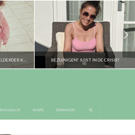
HOE EEN ANDER HET SOMS HELDERDER KAN ZIEN
BEZUINIGEN? JUIST IN DE CRISIS?
RORYBLOKZIJL
OONLIJK
LIFESTYLE
RSOONLIJK
SHAPE
ZWANGER!
14
APRIL 22, 2020