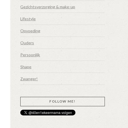
Gezichtsverzorging & make-up
Lifestyle
Opvoeding
Ouders
Persoonlijk
Shape
Zwanger!
FOLLOW ME!