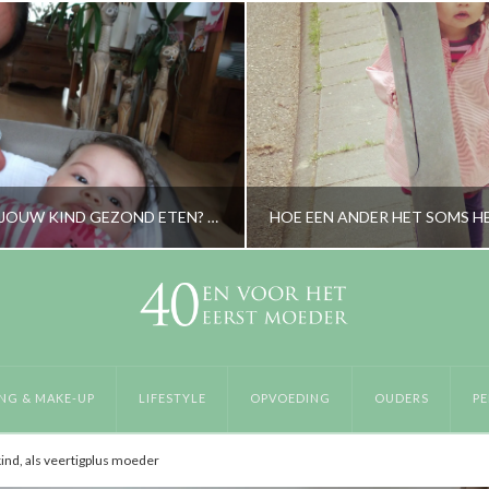
HOE LAAT JE JOUW KIND GEZOND ETEN? EEN STAPPENPLAN
RORYBLOKZIJL
RORYBLOKZIJL
YTALK, OPVOEDING
OPVOEDING, OUDERS, PERS
NG & MAKE-UP
LIFESTYLE
OPVOEDING
OUDERS
PE
FEBRUARI 17, 2015
OKTOBER 21, 20
kind, als veertigplus moeder