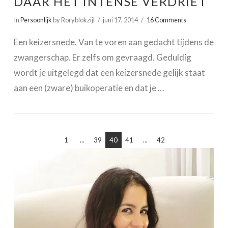
DAAR HET INTENSE VERDRIET
In
Persoonlijk
by Roryblokzijl
juni 17, 2014
16 Comments
Een keizersnede. Van te voren aan gedacht tijdens de
zwangerschap. Er zelfs om gevraagd. Geduldig
wordt je uitgelegd dat een keizersnede gelijk staat
aan een (zware) buikoperatie en dat je …
1
...
39
40
41
...
42
VIEW POST