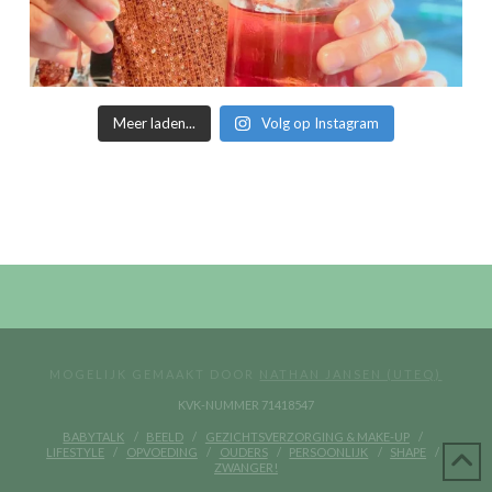
Meer laden...
Volg op Instagram
MOGELIJK GEMAAKT DOOR
NATHAN JANSEN (UTEQ)
KVK-NUMMER 71418547
BABYTALK
BEELD
GEZICHTSVERZORGING & MAKE-UP
LIFESTYLE
OPVOEDING
OUDERS
PERSOONLIJK
SHAPE
ZWANGER!