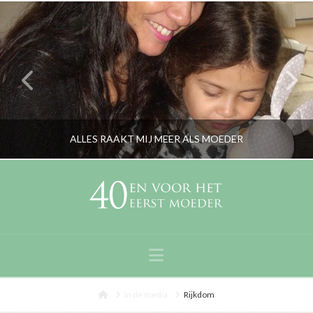
ALLES RAAKT MIJ MEER ALS MOEDER
RORYBLOKZIJL
LIFESTYLE, OPVOEDING, OUDERS, PERSOONLIJK
Navigation
DECEMBER 10, 2018
Home
In de media
Rijkdom