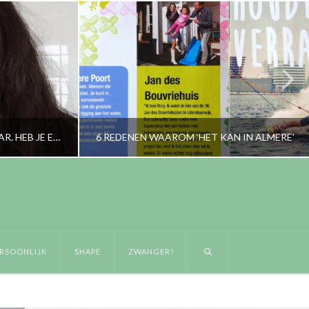
ER IS IETS ANDERS MET JE HAAR. HEB JE EXTENSIONS?
6 REDENEN WAAROM ‘HET KAN IN ALMERE’
RORYBLOKZIJL
LIFESTYLE
RSOONLIJK
SHAPE
ZWANGER!
FEBRUARI 10, 2015