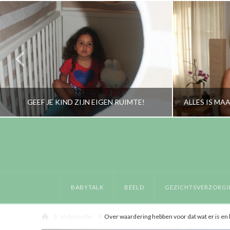
GEEF JE KIND ZIJN EIGEN RUIMTE!
RORYBLOKZIJL
LIFESTYLE, OPVOEDING, OUDERS, PERSOONLIJK
BABYTALK
BEELD
GEZICHTSVERZORGI
AUGUSTUS 18, 2015
Home
In de media
Over waardering hebben voor dat wat er is en bi