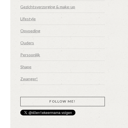
Gezichtsverzorging & make-up
Lifestyle
Opvoeding
Ouders
Persoonlijk
n
Shape
Zwanger!
FOLLOW ME!
.
n