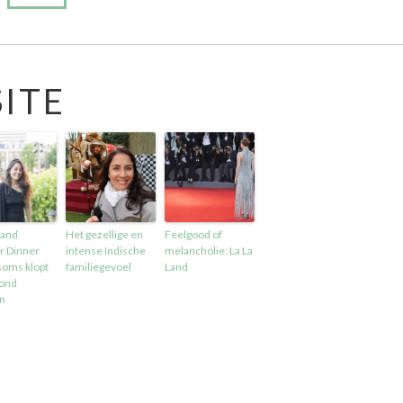
ITE
rand
Het gezellige en
Feelgood of
r Dinner
intense Indische
melancholie: La La
soms klopt
familiegevoel
Land
ond
n