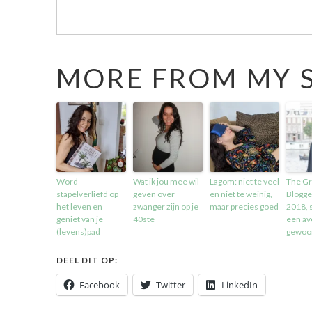
MORE FROM MY S
Word
Wat ik jou mee wil
Lagom: niet te veel
The G
stapelverliefd op
geven over
en niet te weinig,
Blogge
het leven en
zwanger zijn op je
maar precies goed
2018, 
geniet van je
40ste
een av
(levens)pad
gewoo
DEEL DIT OP:
Facebook
Twitter
LinkedIn