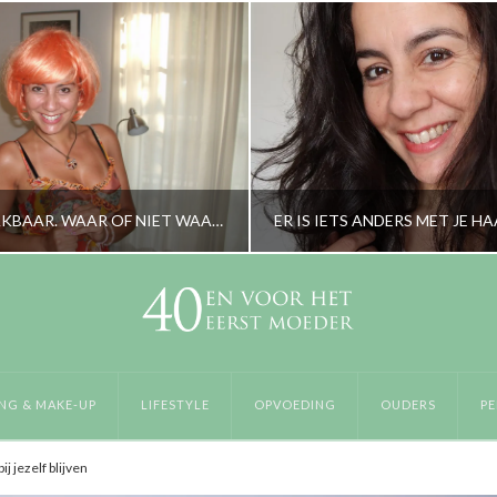
ALLES IS MAAKBAAR. WAAR OF NIET WAAR?
RORYBLOKZIJL
RORYBLOKZIJL
PERSOONLIJK
LIFESTYLE
NG & MAKE-UP
LIFESTYLE
OPVOEDING
OUDERS
PE
FEBRUARI 13, 2014
MAART 28, 2018
j jezelf blijven