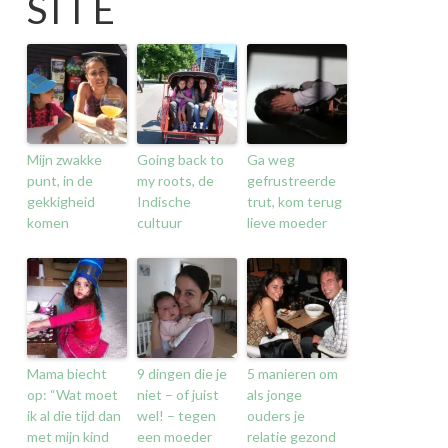
SITE
Mijn zwakke
Going back to
Ga weg
punt, in de
my roots, de
gefrustreerde
gekkigheid
Indische
trut, kom terug
komen
cultuur
lieve moeder
Mama biecht
9 dingen die je
5 manieren om
op: “Wat moet
niet – of juist
als jonge
ik al die tijd dan
wel! – tegen
ouders je
met mijn kind
een moeder
relatie gezond