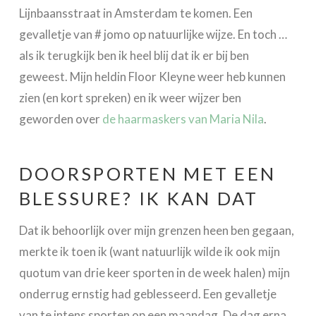
Lijnbaansstraat in Amsterdam te komen. Een
gevalletje van # jomo op natuurlijke wijze. En toch …
als ik terugkijk ben ik heel blij dat ik er bij ben
geweest. Mijn heldin Floor Kleyne weer heb kunnen
zien (en kort spreken) en ik weer wijzer ben
geworden over
de haarmaskers van Maria Nila
.
DOORSPORTEN MET EEN
BLESSURE? IK KAN DAT
Dat ik behoorlijk over mijn grenzen heen ben gegaan,
merkte ik toen ik (want natuurlijk wilde ik ook mijn
quotum van drie keer sporten in de week halen) mijn
onderrug ernstig had geblesseerd. Een gevalletje
van te intens sporten op een maandag. De dag erna