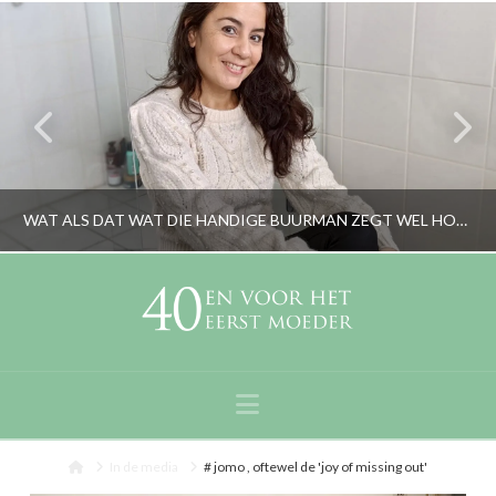
WAT ALS DAT WAT DIE HANDIGE BUURMAN ZEGT WEL HOUT SNIJDT?
RORYBLOKZIJL
LIFESTYLE
Navigation
NOVEMBER 19, 2020
Home
In de media
# jomo , oftewel de 'joy of missing out'