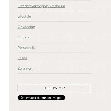
Gezichtsverzorging & make-up
Lifestyle
Opvoeding
Ouders
Persoonlijk
Shape
Zwanger!
FOLLOW ME!