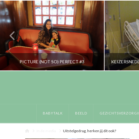
PICTURE (NOT SO) PERFECT #3
RORYBLOKZIJL
LIFESTYLE
BABYTALK
BEELD
GEZICHTSVERZORGI
DECEMBER 4, 2018
Home
In de media
Uitstelgedrag, herken jij dit ook?