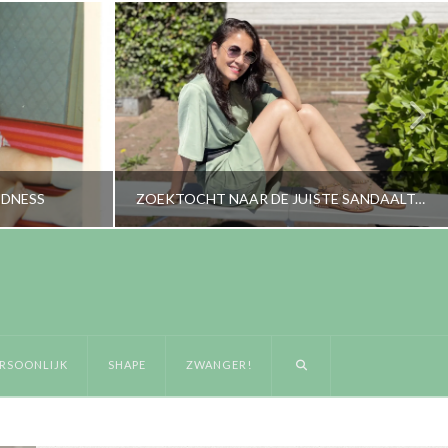
NDNESS
ZOEKTOCHT NAAR DE JUISTE SANDAALTJES
RORYBLOKZIJL
LIFESTYLE
RSOONLIJK
SHAPE
ZWANGER!
14
JUNI 11, 2021