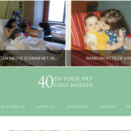
KEIZERSNEDE, EN INEENS IS DAAR HET INTENSE VERDRIET
RANDOM ACTS OF KI
RORYBLOKZIJL
RORYBLOKZIJL
PERSOONLIJK
PERSOONLIJK
NG & MAKE-UP
LIFESTYLE
OPVOEDING
OUDERS
PE
JUNI 17, 2014
FEBRUARI 16, 20