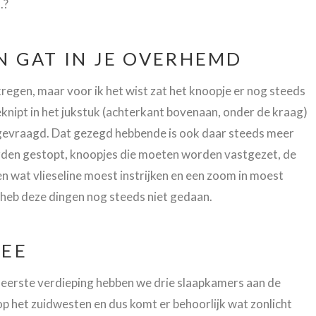
.?
EN GAT IN JE OVERHEMD
kregen, maar voor ik het wist zat het knoopje er nog steeds
geknipt in het jukstuk (achterkant bovenaan, onder de kraag)
r gevraagd. Dat gezegd hebbende is ook daar steeds meer
rden gestopt, knoopjes die moeten worden vastgezet, de
n wat vlieseline moest instrijken en een zoom in moest
k heb deze dingen nog steeds niet gedaan.
NEE
e eerste verdieping hebben we drie slaapkamers aan de
op het zuidwesten en dus komt er behoorlijk wat zonlicht