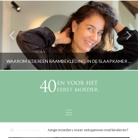
WAAROM IEDEREEN RAAMBEKLEDING IN DE SLAAPKAMER MOET HEBBEN
RORYBLOKZIJL
LIFESTYLE
Navigation
FEBRUARI 20, 2024
Home
In de media
Jonge moeders meer ontspannen met kinderen?