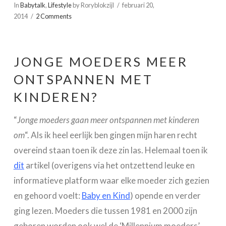
In
Babytalk
,
Lifestyle
by Roryblokzijl
februari 20,
2014
2 Comments
JONGE MOEDERS MEER
ONTSPANNEN MET
KINDEREN?
“
Jonge moeders gaan meer ontspannen met kinderen
om
“. Als ik heel eerlijk ben gingen mijn haren recht
overeind staan toen ik deze zin las. Helemaal toen ik
dit
artikel (overigens via het ontzettend leuke en
informatieve platform waar elke moeder zich gezien
en gehoord voelt:
Baby en Kind
) opende en verder
ging lezen. Moeders die tussen 1981 en 2000 zijn
geboren worden ook wel de ‘Millennium moeders’