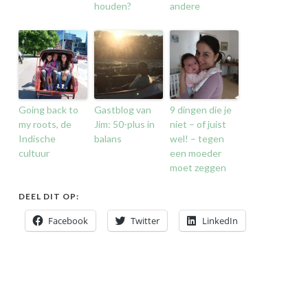
houden?
andere
Going back to
Gastblog van
9 dingen die je
my roots, de
Jim: 50-plus in
niet – of juist
Indische
balans
wel! – tegen
cultuur
een moeder
moet zeggen
DEEL DIT OP:
Facebook
Twitter
LinkedIn