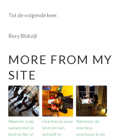
Tot de volgende keer.
Rory Blokzijl
MORE FROM MY
SITE
Waarom yoga
Hoe leer je jouw
Wanneer de
samen met je
kind om van
ene fase
kind zó fijn is!
zichzelf te
overloopt in de