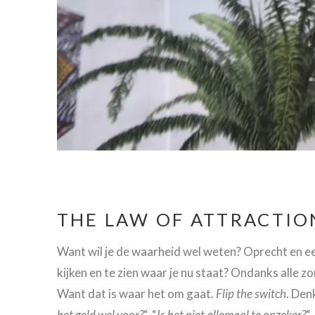
THE LAW OF ATTRACTIO
Want wil je de waarheid wel weten? Oprecht en eerli
kijken en te zien waar je nu staat? Ondanks alle z
Want dat is waar het om gaat.
Flip the switch
. Denk
het geld wel voor?
“. “
Is het niet allemaal te onzeker?
“