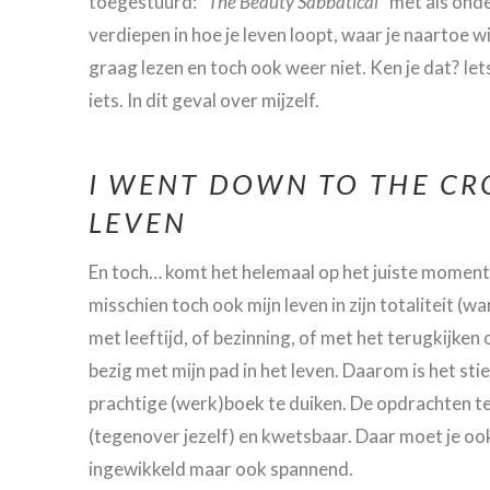
toegestuurd: “
The Beauty Sabbatical
” met als onde
verdiepen in hoe je leven loopt, waar je naartoe w
graag lezen en toch ook weer niet. Ken je dat? Iets
iets. In dit geval over mijzelf.
I WENT DOWN TO THE CR
LEVEN
En toch… komt het helemaal op het juiste moment. 
misschien toch ook mijn leven in zijn totaliteit (
met leeftijd, of bezinning, of met het terugkijken 
bezig met mijn pad in het leven. Daarom is het sti
prachtige (werk)boek te duiken. De opdrachten te 
(tegenover jezelf) en kwetsbaar. Daar moet je ook e
ingewikkeld maar ook spannend.