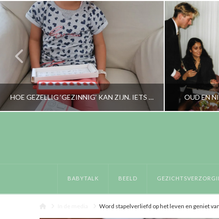
HOE GEZELLIG ‘GEZINNIG’ KAN ZIJN. IETS MET CHECKPAD EN SLAAPKLETS
OUD EN N
RORYBLOKZIJL
OPVOEDING, OUDERS, PERSOONLIJK
BABYTALK
BEELD
GEZICHTSVERZORGI
NOVEMBER 8, 2017
D
Home
In de media
Word stapelverliefd op het leven en geniet van