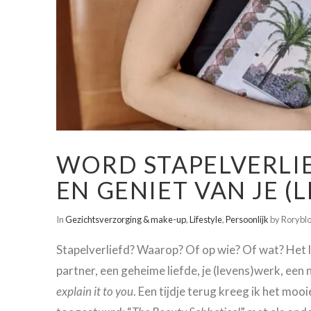
WORD STAPELVERLIE
EN GENIET VAN JE (
In
Gezichtsverzorging & make-up
,
Lifestyle
,
Persoonlijk
by Roryblo
Stapelverliefd? Waarop? Of op wie? Of wat? Het l
partner, een geheime liefde, je (levens)werk, een
explain it to you
. Een tijdje terug kreeg ik het moo