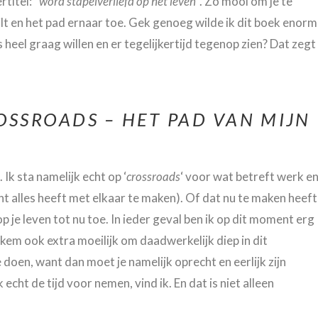
rtitel: “
word stapelverliefd op het leven
“. Zo mooi om je te
ilt en het pad ernaar toe. Gek genoeg wilde ik dit boek enorm
 heel graag willen en er tegelijkertijd tegenop zien? Dat zegt
OSSROADS – HET PAD VAN MIJN
Ik sta namelijk echt op ‘
crossroads
‘ voor wat betreft werk e
want alles heeft met elkaar te maken). Of dat nu te maken heeft
op je leven tot nu toe. In ieder geval ben ik op dit moment erg
ekem ook extra moeilijk om daadwerkelijk diep in dit
doen, want dan moet je namelijk oprecht en eerlijk zijn
cht de tijd voor nemen, vind ik. En dat is niet alleen