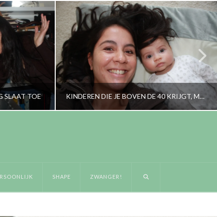
G SLAAT TOE
KINDEREN DIE JE BOVEN DE 40 KRIJGT, MAKEN JE LEVEN COMPLEET
RORYBLOKZIJL
BABYTALK, OUDERS, PERSOONLIJK
RSOONLIJK
SHAPE
ZWANGER!
AUGUSTUS 8, 2017