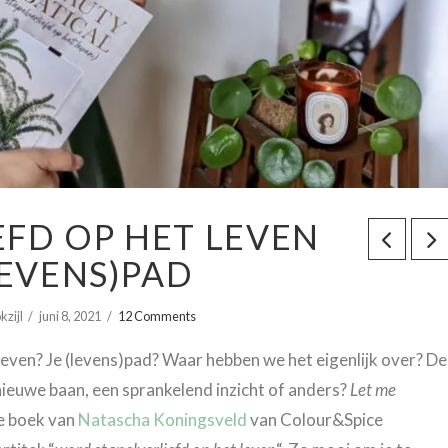
FD OP HET LEVEN
LEVENS)PAD
kzijl
juni 8, 2021
12 Comments
even? Je (levens)pad? Waar hebben we het eigenlijk over? De
 nieuwe baan, een sprankelend inzicht of anders?
Let me
ie boek van
Natascha Koningsveld
van Colour&Spice