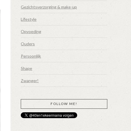
Gezichtsverzorging & make-up
Lifestyle
Opvoeding
Ouders
Persoonlijk
Shape
Zwanger!
FOLLOW ME!