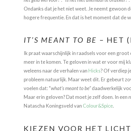
Ondanks dat je het niet weet. Je neemt gewoon de
hogere frequentie. En dat is het moment dat de w
IT’S MEANT TO BE
– HET 
Ik praat waarschijnlijk in raadsels voor een groot d
meer in te komen. Te geloven in wat er voor mij kl
weleens naar de verhalen van
Hicks
? Of verdiep j
probleem natuurlijk. Maar weet dit. Er gebeurt zov
voelen dat: “
what’s meant to be”
daadwerkelijk voor 
Maar erin geloven? Dat moet je zelf doen. In een
n
Natascha Koningsveld van
Colour&Spice
.
KIEZEN VOOR HET LICHT