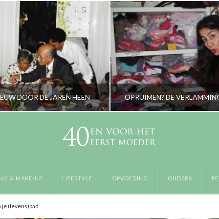
IEUW DOOR DE JAREN HEEN
OPRUIMEN? DE VERLAMMIN
RORYBLOKZIJL
RORYBLOKZIJL
LIFESTYLE
PERSOONLIJK
NG & MAKE-UP
LIFESTYLE
OPVOEDING
OUDERS
PE
ECEMBER 31, 2013
APRIL 26, 2016
 je (levens)pad