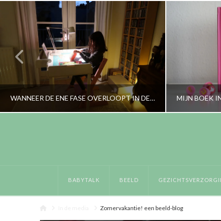
WANNEER DE ENE FASE OVERLOOPT IN DE ANDERE
RORYBLOKZIJL
LIFESTYLE, OPVOEDING, PERSOONLIJK
BABYTALK
BEELD
GEZICHTSVERZORGI
JANUARI 21, 2019
Home
In de media
Zomervakantie! een beeld-blog