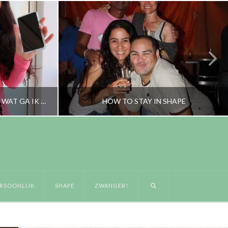
EEN LUXEPROBLEEM OF NIET? WAT GA IK NU DOEN MET MIJN SMARTPHONE?
HOW TO STAY IN SHAPE
RORYBLOKZIJL
SHAPE
RSOONLIJK
SHAPE
ZWANGER!
SEPTEMBER 28, 2013