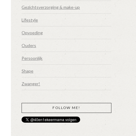
Gezichtsverzorging & make-up
Lifestyle
Opvoeding
Ouders
Persoonlijk
Shape
Zwanger!
FOLLOW ME!