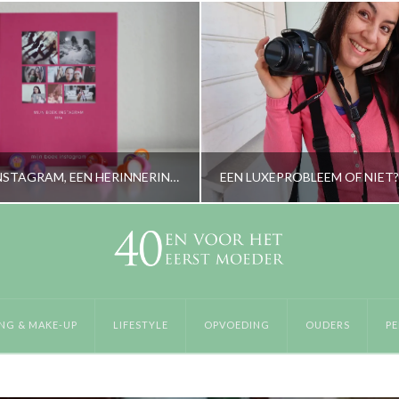
MIJN BOEK INSTAGRAM, EEN HERINNERING VOOR ALTIJD
RORYBLOKZIJL
RORYBLOKZIJL
LIFESTYLE
LIFESTYLE
NG & MAKE-UP
LIFESTYLE
OPVOEDING
OUDERS
PE
FEBRUARI 2, 2017
APRIL 25, 2019