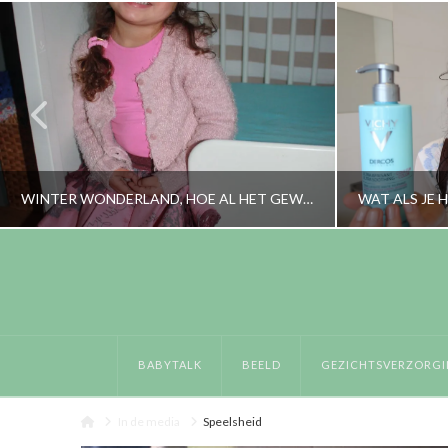
WINTER WONDERLAND, HOE AL HET GEWONE BIJZONDER WORDT
RORYBLOKZIJL
LIFESTYLE, OPVOEDING, PERSOONLIJK
GEZICHTSVE
BABYTALK
BEELD
GEZICHTSVERZORGI
DECEMBER 1, 2015
Home
In de media
Speelsheid