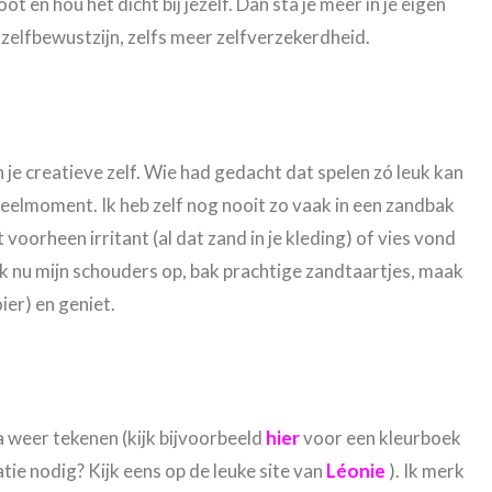
t en hou het dicht bij jezelf. Dan sta je meer in je eigen
zelfbewustzijn, zelfs meer zelfverzekerdheid.
 je creatieve zelf. Wie had gedacht dat spelen zó leuk kan
t speelmoment. Ik heb zelf nog nooit zo vaak in een zandbak
voorheen irritant (al dat zand in je kleding) of vies vond
 ik nu mijn schouders op, bak prachtige zandtaartjes, maak
ier) en geniet.
a weer tekenen (kijk bijvoorbeeld
hier
voor een kleurboek
tie nodig? Kijk eens op de leuke site van
Léonie
). Ik merk