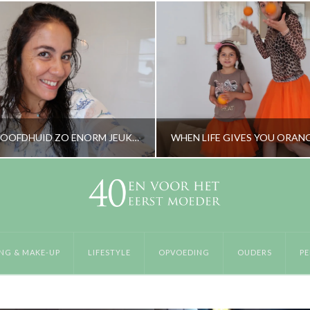
WAT ALS JE HOOFDHUID ZO ENORM JEUKT?
RORYBLOKZIJL
RORYBLOKZIJL
RZORGING & MAKE-UP, LIFESTYLE
LIFESTYLE, PERSOON
NG & MAKE-UP
LIFESTYLE
OPVOEDING
OUDERS
PE
NOVEMBER 3, 2017
JUNI 26, 2018