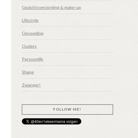
Gezichtsverzorging & make-up
Lifestyle
Opvoeding
Ouders
Persoonlijk
Shape
Zwanger!
FOLLOW ME!