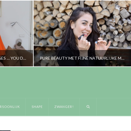
WHEN LIFE GIVES YOU ORANGES … YOU DANCE IN AN ORANGE TUTU
PURE BEAUTY MET FIJNE NATUURLIJKE MERKEN
RORYBLOKZIJL
LIJK
GEZICHTSVERZORGING & MAKE-UP
RSOONLIJK
SHAPE
ZWANGER!
MEI 3, 2021