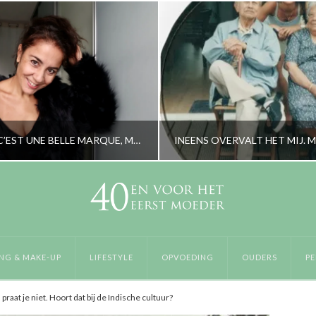
L’OCCITANE C’EST UNE BELLE MARQUE, MAIS OUI
RORYBLOKZIJL
RORYBLOKZIJL
SVERZORGING & MAKE-UP
OPVOEDING, OUDERS, PERS
NG & MAKE-UP
LIFESTYLE
OPVOEDING
OUDERS
PE
FEBRUARI 24, 2021
JANUARI 16, 201
aat je niet. Hoort dat bij de Indische cultuur?