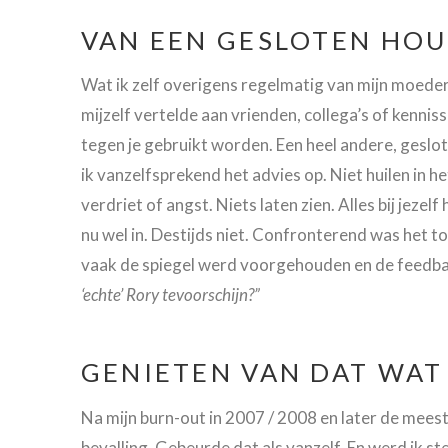
VAN EEN GESLOTEN HOU
Wat ik zelf overigens regelmatig van mijn moeder 
mijzelf vertelde aan vrienden, collega’s of kenniss
tegen je gebruikt worden. Een heel andere, geslo
ik vanzelfsprekend het advies op. Niet huilen in 
verdriet of angst. Niets laten zien. Alles bij jezelf
nu wel in. Destijds niet. Confronterend was het to
vaak de spiegel werd voorgehouden en de feedb
‘echte’ Rory tevoorschijn?”
GENIETEN VAN DAT WAT 
Na mijn burn-out in 2007 / 2008 en later de meest
bevalling. Gebeurde dat als vanzelf. En werd ik ste