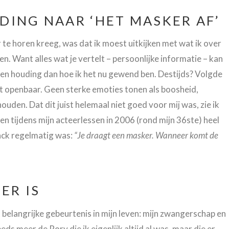
DING NAAR ‘HET MASKER AF’
te horen kreeg, was dat ik moest uitkijken met wat ik over
en. Want alles wat je vertelt – persoonlijke informatie – kan
ten houding dan hoe ik het nu gewend ben. Destijds? Volgde
het openbaar. Geen sterke emoties tonen als boosheid,
 houden. Dat dit juist helemaal niet goed voor mij was, zie ik
en tijdens mijn acteerlessen in 2006 (rond mijn 36ste) heel
ack regelmatig was:
“Je draagt een masker. Wanneer komt de
ER IS
 belangrijke gebeurtenis in mijn leven: mijn zwangerschap en
eds meer de Rory die ik eigenlijk altijd al was, maar die er