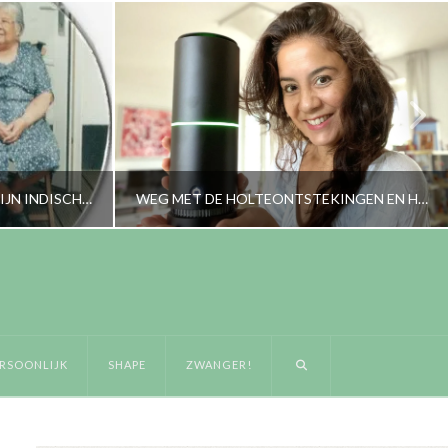
INEENS OVERVALT HET MIJ. MIJN INDISCHE OMA IS ER NIET MEER
WEG MET DE HOLTEONTSTEKINGEN EN HALLO SCHOON KLIMAAT IN HUIS
RORYBLOKZIJL
OONLIJK
LIFESTYLE
RSOONLIJK
SHAPE
ZWANGER!
8
OKTOBER 29, 2021