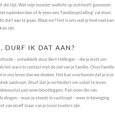
 die tijd. Wat mijn moeder wellicht op zich heeft genomen.
n het nadenken ben of ik eens een ‘familieopstelling’ zal doen.
echt durf aan te gaan. Waarom? Het is iets wat je heel veel kan
an zijn.
, DURF IK DAT AAN?
ethode – ontwikkelt door Bert Hellinger – die je inzet om
 het ware in contact met de ziel van je familie. Onze familie
l in ons leven dan we denken. Het kan voorkomen dat je in je
iek aanloopt. Alsof dat je verhindert om voluit te leven.
(onbewuste) patronen blootleggen. Patronen die van
e dingen – waar je steeds in vastloopt – weer in beweging
iet van jezelf maar van je (voor)ouders zijn.