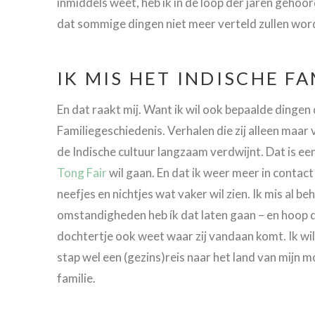
inmiddels weet, heb ik in de loop der jaren geho
dat sommige dingen niet meer verteld zullen wor
IK MIS HET INDISCHE F
En dat raakt mij. Want ik wil ook bepaalde dingen
Familiegeschiedenis. Verhalen die zij alleen maar v
de Indische cultuur langzaam verdwijnt. Dat is een
Tong Fair
wil gaan. En dat ik weer meer in contac
neefjes en nichtjes wat vaker wil zien. Ik mis al b
omstandigheden heb ík dat laten gaan – en hoop da
dochtertje ook weet waar zij vandaan komt. Ik wil
stap wel een (gezins)reis naar het land van mijn 
familie.