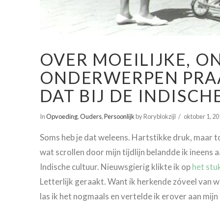
OVER MOEILIJKE, O
ONDERWERPEN PRAA
DAT BIJ DE INDISCH
In
Opvoeding
,
Ouders
,
Persoonlijk
by Roryblokzijl
oktober 1, 2
Soms heb je dat weleens. Hartstikke druk, maar to
wat scrollen door mijn tijdlijn belandde ik ineens a
Indische cultuur. Nieuwsgierig klikte ik op
het stu
Letterlijk geraakt. Want ik herkende zóveel van wa
las ik het nogmaals en vertelde ik erover aan mijn