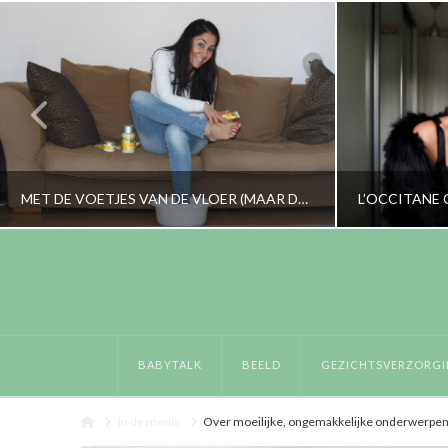
MET DE VOETJES VAN DE VLOER (MAAR DAN NET EVEN ANDERS)
RORYBLOKZIJL
LIFESTYLE
GEZICHT
BABYTALK
BEELD
GEZICHTSVERZORGI
MEI 11, 2017
Home
In de media
Over moeilijke, ongemakkelijke onderwerpen pr