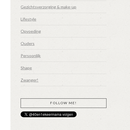
Gezichtsverzorging & make-up
Lifestyle
Opvoeding
Ouders
Persoonlijk
Shape
Zwanger!
FOLLOW ME!