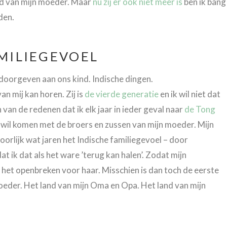
ord van mijn moeder. Maar
nu zij er ook niet meer is
ben ik bang
den.
AMILIEGEVOEL
 doorgeven aan ons kind. Indische dingen.
an mij kan horen. Zij is
de vierde generatie
en ik wil niet dat
 van de redenen dat ik elk jaar in ieder geval naar
de Tong
t wil komen met de broers en zussen van mijn moeder. Mijn
ehoorlijk wat jaren het Indische familiegevoel – door
t ik dat als het ware ’terug kan halen’. Zodat mijn
 het openbreken voor haar. Misschien is dan toch de eerste
moeder. Het land van mijn Oma en Opa. Het land van mijn