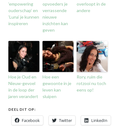
‘empowering
opvoeders je
overloopt in de
ouderschap’ en
verrassende
andere
‘Luna’ je kunnen
nieuwe
inspireren
inzichten kan
geven
Hoe je Oud en
Hoe een
Rory, ruim die
Nieuw-gevoel
gewoonte in je
rotzooi nu toch
in de loop der
leven kan
eens op!
jaren verandert
sluipen
DEEL DIT OP:
Facebook
Twitter
LinkedIn