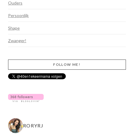
Ouders
Persoonlijk
Shape
Zwanger!
FOLLOW ME!
RORYRJ