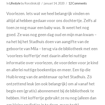
In
Lifestyle
by Roryblokzijl
januari 14, 2020
12 Comments
Voorlezen. Iets wat we heel belangrijk vinden en
altijd al hebben gedaan voor ons dochtertje. Zelfs al
toen ze nog maar een baby was. Ik weet het nog
goed. Ze was nog geen dag oud en mijn man kwam –
na het bij het Stadhuis doen van aangifte van de
geboorte van Mila – terug via de bibliotheek met een
‘voorlees-koffertje’ met daarin allerlei nuttige
informatie over voorlezen, de voordelen voor je kind
en allerlei nuttige boekentips en meer. Een tip die
Huib kreeg van de ambtenaar op het Stadhuis. Zó
ontzettend leuk (en ook belangrijk) om al vanaf het
begin een (gratis) abonnement bij de bibliotheek te
hebben. Het koffertje gebruikt ze nu nog (alleen dan
om kleine spulletjes in te doen, maar toch).