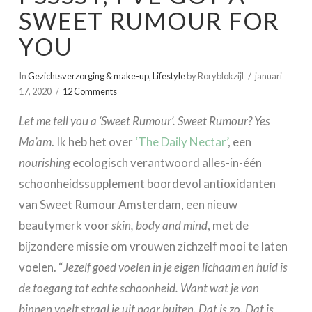
SWEET RUMOUR FOR
YOU
In
Gezichtsverzorging & make-up
,
Lifestyle
by Roryblokzijl
januari
17, 2020
12 Comments
Let me tell you a ‘Sweet Rumour’. Sweet Rumour? Yes
Ma’am
. Ik heb het over
‘The Daily Nectar’
, een
nourishing
ecologisch verantwoord alles-in-één
schoonheidssupplement boordevol antioxidanten
van Sweet Rumour Amsterdam, een nieuw
beautymerk voor
skin, body and mind
, met de
bijzondere missie om vrouwen zichzelf mooi te laten
voelen. “
Jezelf goed voelen in je eigen lichaam en huid is
de toegang tot echte schoonheid. Want wat je van
binnen voelt straal je uit naar buiten. Dat is zo. Dat is