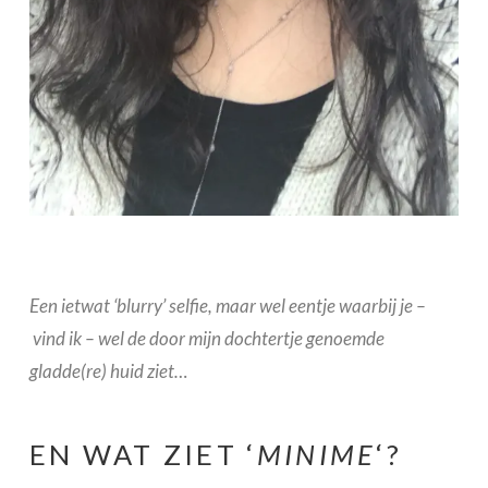
Een ietwat ‘blurry’ selfie, maar wel eentje waarbij je –
vind ik – wel de door mijn dochtertje genoemde
gladde(re) huid ziet…
EN WAT ZIET ‘
MINIME
‘?