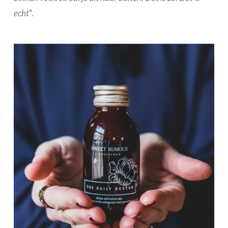
echt
“.