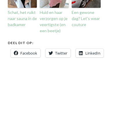
Schat, het ruikt
Huid en haar
Een gewone
naar sauna in de
verzorgen op je
dag? Let’s wear
badkamer
veertigste (en
couture
een beetje)
DEEL DIT OP:
Facebook
Twitter
LinkedIn