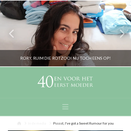
RORY, RUIM DIE ROTZOOI NU TOCH EENS OP!
RORYBLOKZIJL
LIFESTYLE, PERSOONLIJK
Navigation
AUGUSTUS 16, 2017
Home
In de media
Psssst, I've got a Sweet Rumour for you