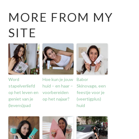
MORE FROM MY
SITE
Word
Hoe kun je jouw
Babor
stapelverliefd
huid – en haar –
Skinovage, een
op het leven en
voorbereiden
feestje voor je
geniet van je
op het najaar?
(veertigplus)
(levens)pad
huid