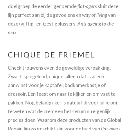
doelgroep de eerder genoemde
flat-agers
sluit deze
lijn perfect aan bij de gevoelens en
way of living
van
deze (vijftig- en )zestigplussers.
Anti-ageing to the
max.
CHIQUE DE FRIEMEL
Check trouwens even de geweldige verpakking.
Zwart, spiegelend, chique, alleen dat is al een
aanwinst voor je kaptafel, badkamerkastje of
dressoir. Een feest om naar te kijken en om vast te
pakken. Nog belangrijker is natuurlijk voor jullie om
te weten wat de crème en het serum nu eigenlijk
precies doen. Waarom deze producten van de Global
Repair-lijn zo geschikt zijn voor de huid van
flat-agers
.