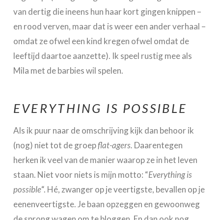
van dertig die ineens hun haar kort gingen knippen –
en rood verven, maar dat is weer een ander verhaal –
omdat ze ofwel een kind kregen ofwel omdat de
leeftijd daartoe aanzette). Ik speel rustig mee als
Mila met de barbies wil spelen.
EVERYTHING IS POSSIBLE
Als ik puur naar de omschrijving kijk dan behoor ik
(nog) niet tot de groep
flat-agers.
Daarentegen
herken ik veel van de manier waarop ze in het leven
staan. Niet voor niets is mijn motto: “
Everything is
possible
“. Hé, zwanger op je veertigste, bevallen op je
eenenveertigste. Je baan opzeggen en gewoonweg
de sprong wagen om te bloggen. En dan ook nog