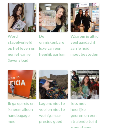
Word
De
Waarom je altijd
stapelverliefd
onmiskenbare
veel aandacht
op het leven en
luxe van een
aan je huid
geniet van je
heerlijk parfum
moet besteden
(levens)pad
Ik ga op reis en
Lagom: niet te
Iets met
ik neem alleen
veel en niet te
heerlijke
handbagage
weinig, maar
geuren en een
mee
precies goed
stralende teint
– goed voor