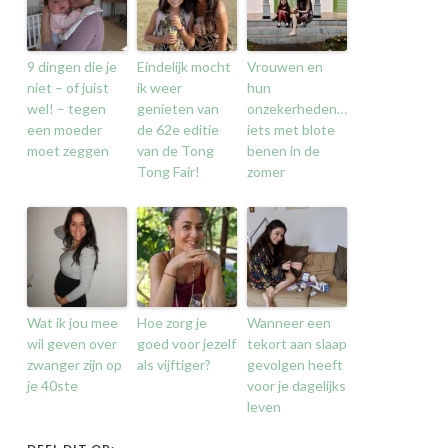
9 dingen die je
Eindelijk mocht
Vrouwen en
niet – of juist
ik weer
hun
wel! – tegen
genieten van
onzekerheden…
een moeder
de 62e editie
iets met blote
moet zeggen
van de Tong
benen in de
Tong Fair!
zomer
Wat ik jou mee
Hoe zorg je
Wanneer een
wil geven over
goed voor jezelf
tekort aan slaap
zwanger zijn op
als vijftiger?
gevolgen heeft
je 40ste
voor je dagelijks
leven