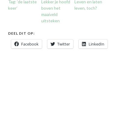
Tag: ‘de laatste
Lekker je hoofd
Leven en laten
keer’
boven het
leven, toch?
maaiveld
uitsteken
DEEL DIT OP:
Facebook
Twitter
LinkedIn