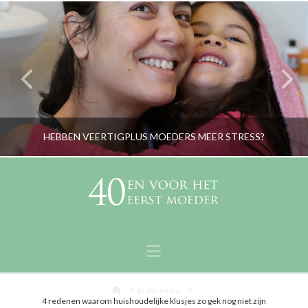
HEBBEN VEERTIGPLUS MOEDERS MEER STRESS?
RORYBLOKZIJL
PERSOONLIJK
Navigation
AUGUSTUS 22, 2017
Home
In de media
4 redenen waarom huishoudelijke klusjes zo gek nog niet zijn