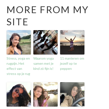
MORE FROM MY
SITE
Stress, yoga en
Waarom yoga
11 manieren om
rugpijn. Het
samen met je
jezelf op te
effect van
kind zó fijn is!
peppen
stress op je rug