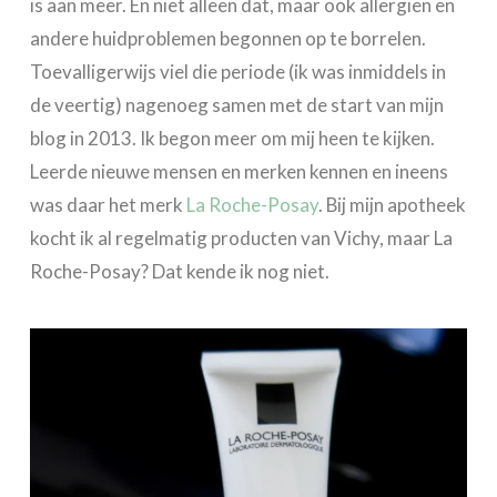
is aan meer. En niet alleen dat, maar ook allergiën en
andere huidproblemen begonnen op te borrelen.
Toevalligerwijs viel die periode (ik was inmiddels in
de veertig) nagenoeg samen met de start van mijn
blog in 2013. Ik begon meer om mij heen te kijken.
Leerde nieuwe mensen en merken kennen en ineens
was daar het merk
La Roche-Posay
. Bij mijn apotheek
kocht ik al regelmatig producten van Vichy, maar La
Roche-Posay? Dat kende ik nog niet.