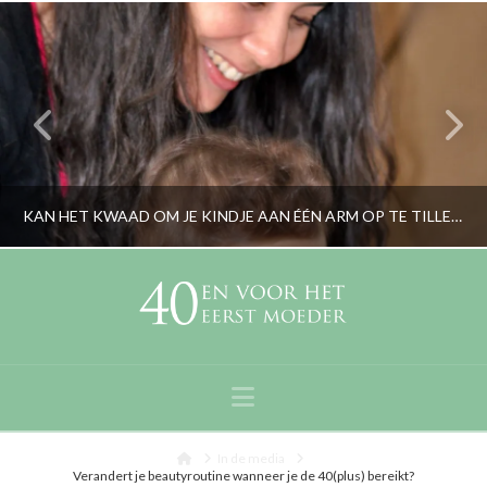
KAN HET KWAAD OM JE KINDJE AAN ÉÉN ARM OP TE TILLEN?
RORYBLOKZIJL
BABYTALK, OPVOEDING, PERSOONLIJK
Navigation
MEI 15, 2017
Home
In de media
Verandert je beautyroutine wanneer je de 40(plus) bereikt?