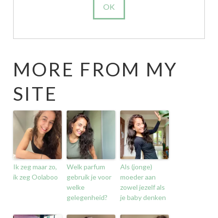
MORE FROM MY
SITE
Ik zeg maar zo,
Welk parfum
Als (jonge)
ik zeg Oolaboo
gebruik je voor
moeder aan
welke
zowel jezelf als
gelegenheid?
je baby denken