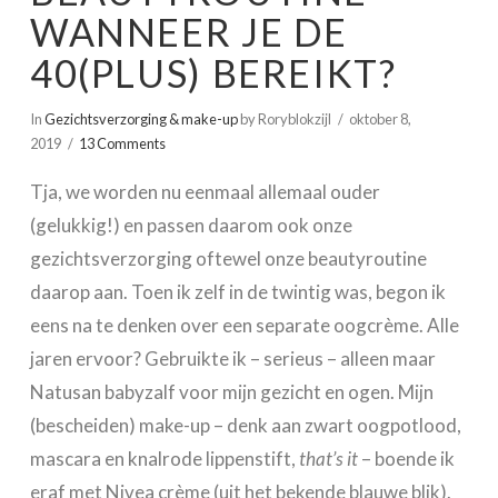
WANNEER JE DE
40(PLUS) BEREIKT?
In
Gezichtsverzorging & make-up
by Roryblokzijl
oktober 8,
2019
13 Comments
Tja, we worden nu eenmaal allemaal ouder
(gelukkig!) en passen daarom ook onze
gezichtsverzorging oftewel onze beautyroutine
daarop aan. Toen ik zelf in de twintig was, begon ik
eens na te denken over een separate oogcrème. Alle
jaren ervoor? Gebruikte ik – serieus – alleen maar
Natusan babyzalf voor mijn gezicht en ogen. Mijn
(bescheiden) make-up – denk aan zwart oogpotlood,
mascara en knalrode lippenstift,
that’s it
– boende ik
eraf met Nivea crème (uit het bekende blauwe blik).