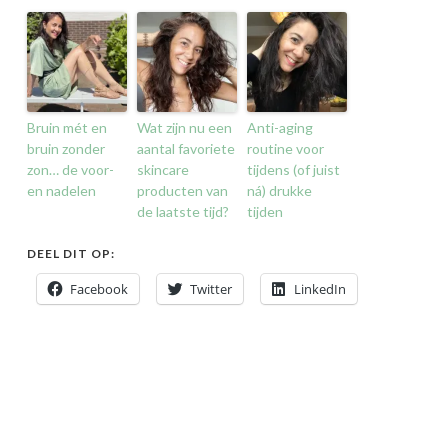
Bruin mét en
Wat zijn nu een
Anti-aging
bruin zonder
aantal favoriete
routine voor
zon… de voor-
skincare
tijdens (of juist
en nadelen
producten van
ná) drukke
de laatste tijd?
tijden
DEEL DIT OP:
Facebook
Twitter
LinkedIn