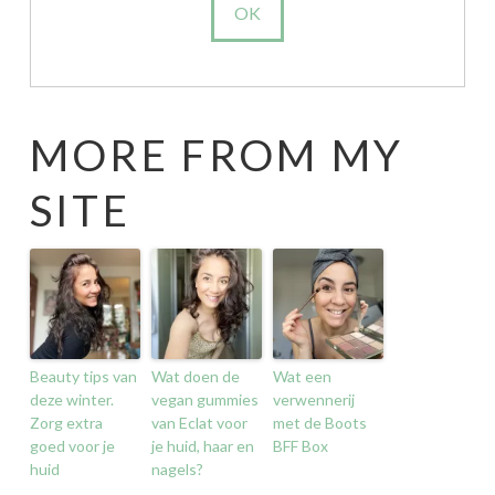
MORE FROM MY
SITE
Beauty tips van
Wat doen de
Wat een
deze winter.
vegan gummies
verwennerij
Zorg extra
van Eclat voor
met de Boots
goed voor je
je huid, haar en
BFF Box
huid
nagels?