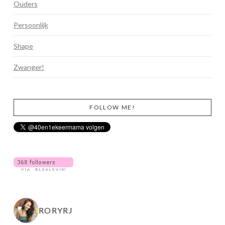
Ouders
Persoonlijk
Shape
Zwanger!
FOLLOW ME!
RORYRJ