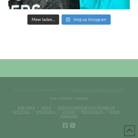
Meer laden...
Volg op Instagram
MOGELIJK GEMAAKT DOOR
NATHAN JANSEN (UTEQ)
KVK-NUMMER 71418547
BABYTALK
BEELD
GEZICHTSVERZORGING & MAKE-UP
LIFESTYLE
OPVOEDING
OUDERS
PERSOONLIJK
SHAPE
ZWANGER!