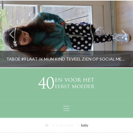
TABOE #9 LAAT IK MIJN KIND TEVEEL ZIEN OP SOCIAL MEDIA?
RORYBLOKZIJL
BEELD, LIFESTYLE, OPVOEDING, OUDERS, PERSOONLIJK
Navigation
JANUARI 5, 2017
Home
In de media
baby