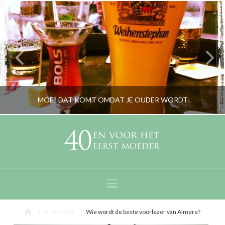
MOE? DAT KOMT OMDAT JE OUDER WORDT
RORYBLOKZIJL
PERSOONLIJK
Navigation
NOVEMBER 3, 2013
Home
In de media
Wie wordt de beste voorlezer van Almere?