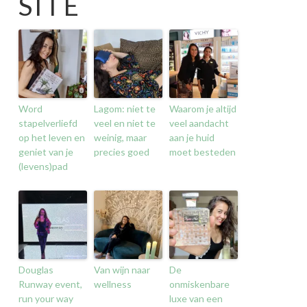
SITE
Word
Lagom: niet te
Waarom je altijd
stapelverliefd
veel en niet te
veel aandacht
op het leven en
weinig, maar
aan je huid
geniet van je
precies goed
moet besteden
(levens)pad
Douglas
Van wijn naar
De
Runway event,
wellness
onmiskenbare
run your way
luxe van een