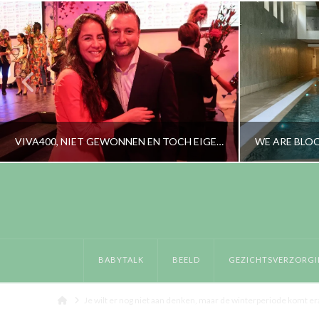
VIVA400, NIET GEWONNEN EN TOCH EIGENLIJK WÈL!
RORYBLOKZIJL
BEELD, LIFESTYLE
L
BABYTALK
BEELD
GEZICHTSVERZORGI
NOVEMBER 22, 2016
Home
Je wilt er nog niet aan denken, maar de winterperiode komt eraa