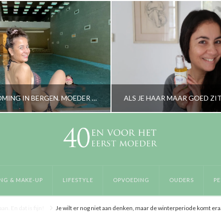
WE ARE BLOOMING IN BERGEN. MOEDER EN DOCHTER OP STAP
ALS JE HAAR MAAR GOED ZI
RORYBLOKZIJL
RORYBLOKZIJL
IFESTYLE, OUDERS
GEZICHTSVERZORGING & MAKE-UP, L
NG & MAKE-UP
LIFESTYLE
OPVOEDING
OUDERS
PE
AUGUSTUS 3, 2022
NOVEMBER 22, 20
n. En dat is fijn!
Je wilt er nog niet aan denken, maar de winterperiode komt eraan