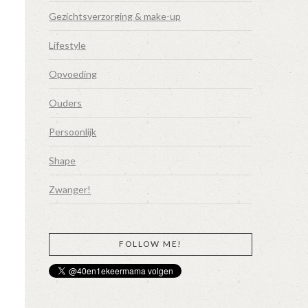
Gezichtsverzorging & make-up
Lifestyle
Opvoeding
Ouders
Persoonlijk
Shape
Zwanger!
FOLLOW ME!