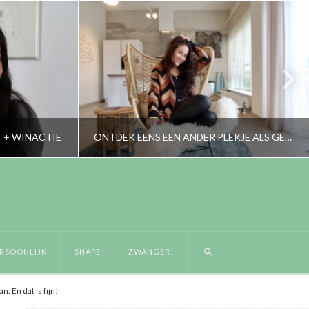
T + WINACTIE
ONTDEK EENS EEN ANDER PLEKJE ALS GEZIN
RORYBLOKZIJL
IFESTYLE
LIFESTYLE
RSOONLIJK
SHAPE
ZWANGER!
17
OKTOBER 15, 2019
. En dat is fijn!