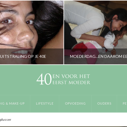
UITSTRALING OP JE 40E
RORYBLOKZIJL
RORYBLOKZIJL
RZORGING & MAKE-UP, LIFESTYLE
OPVOEDING, OUD
NG & MAKE-UP
LIFESTYLE
OPVOEDING
OUDERS
PE
OKTOBER 29, 2013
MEI 7, 2014
gplusser