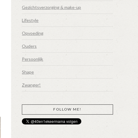
Gezichtsverzorging & make-up
Lifestyle
Opvoeding
Ouders
Persoonlijk
Shape
Zwanger!
FOLLOW ME!