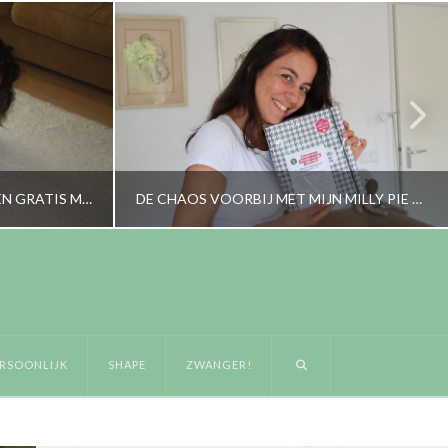
MOEDERDAG…EN DAAROM EEN GRATIS MILABOEKJE!
DE CHAOS VOORBIJ MET MIJN MILLY PIE PLANNER?
RORYBLOKZIJL
ERS
LIFESTYLE, PERSOONLIJK
RSOONLIJK
SHAPE
ZWANGER!
AUGUSTUS 5, 2017