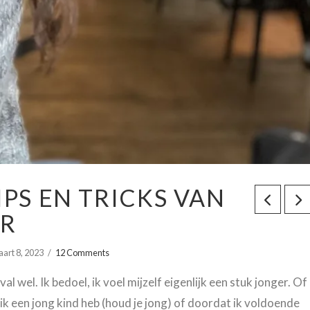
IPS EN TRICKS VAN
ER
art 8, 2023
12 Comments
l wel. Ik bedoel, ik voel mijzelf eigenlijk een stuk jonger. Of
 ik een jong kind heb (houd je jong) of doordat ik voldoende