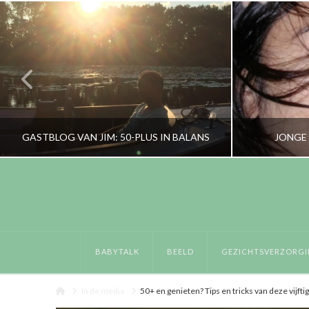
GASTBLOG VAN JIM: 50-PLUS IN BALANS
JONGE 
RORYBLOKZIJL
LIFESTYLE
GEZICHTSVE
BABYTALK
BEELD
GEZICHTSVERZORGI
OKTOBER 6, 2016
Home
In de media
50+ en genieten? Tips en tricks van deze vijfti