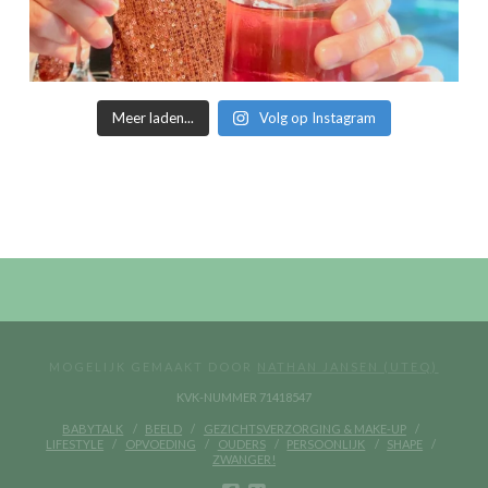
Meer laden...
Volg op Instagram
MOGELIJK GEMAAKT DOOR
NATHAN JANSEN (UTEQ)
KVK-NUMMER 71418547
BABYTALK
BEELD
GEZICHTSVERZORGING & MAKE-UP
LIFESTYLE
OPVOEDING
OUDERS
PERSOONLIJK
SHAPE
ZWANGER!