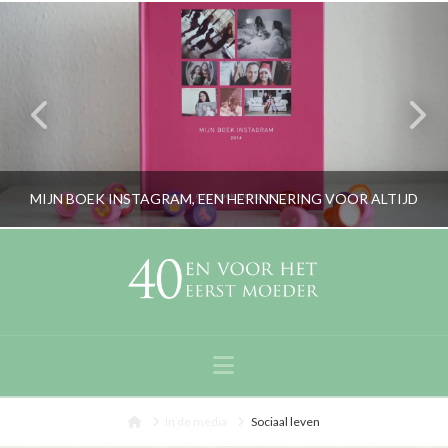
MIJN BOEK INSTAGRAM, EEN HERINNERING VOOR ALTIJD
RORYBLOKZIJL
LIFESTYLE
Navigation
FEBRUARI 2, 2017
Home
In de media
Sociaal leven