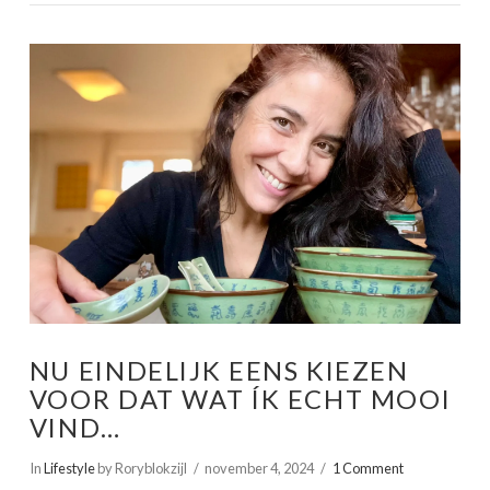
VIEW POST
NU EINDELIJK EENS KIEZEN
VOOR DAT WAT ÍK ECHT MOOI
VIND…
In
Lifestyle
by Roryblokzijl
november 4, 2024
1 Comment