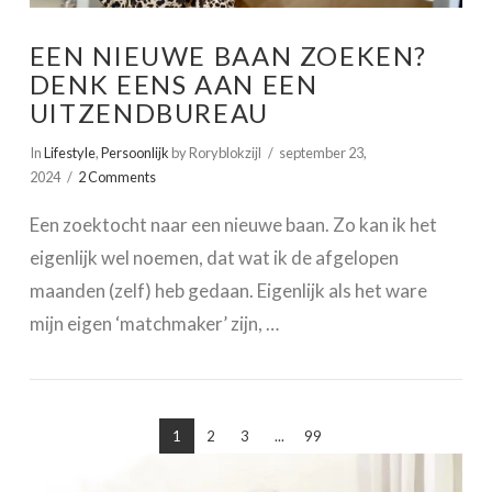
EEN NIEUWE BAAN ZOEKEN?
DENK EENS AAN EEN
UITZENDBUREAU
In
Lifestyle
,
Persoonlijk
by Roryblokzijl
september 23,
2024
2 Comments
Een zoektocht naar een nieuwe baan. Zo kan ik het
eigenlijk wel noemen, dat wat ik de afgelopen
maanden (zelf) heb gedaan. Eigenlijk als het ware
mijn eigen ‘matchmaker’ zijn, …
VIEW POST
1
2
3
...
99