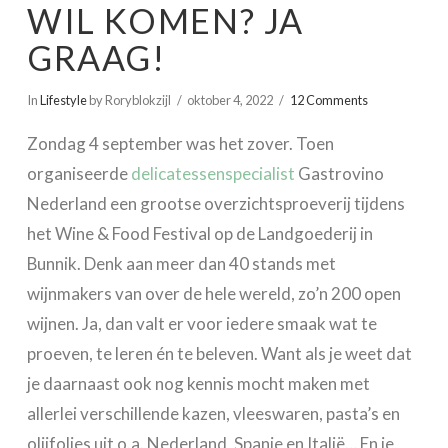
WIL KOMEN? JA
GRAAG!
In
Lifestyle
by Roryblokzijl
oktober 4, 2022
12 Comments
Zondag 4 september was het zover. Toen
organiseerde
delicatessenspecialist
Gastrovino
Nederland een grootse overzichtsproeverij tijdens
het Wine & Food Festival op de Landgoederij in
Bunnik. Denk aan meer dan 40 stands met
wijnmakers van over de hele wereld, zo’n 200 open
wijnen. Ja, dan valt er voor iedere smaak wat te
proeven, te leren én te beleven. Want als je weet dat
je daarnaast ook nog kennis mocht maken met
allerlei verschillende kazen, vleeswaren, pasta’s en
olijfolies uit o.a. Nederland, Spanje en Italië… En je