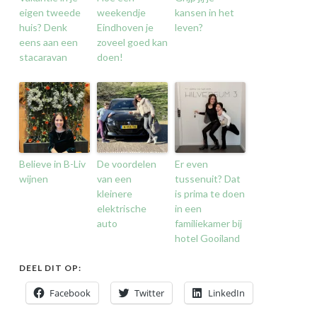
eigen tweede
weekendje
kansen in het
huis? Denk
Eindhoven je
leven?
eens aan een
zoveel goed kan
stacaravan
doen!
Believe in B-Liv
De voordelen
Er even
wijnen
van een
tussenuit? Dat
kleinere
is prima te doen
elektrische
in een
auto
familiekamer bij
hotel Gooiland
DEEL DIT OP:
Facebook
Twitter
LinkedIn