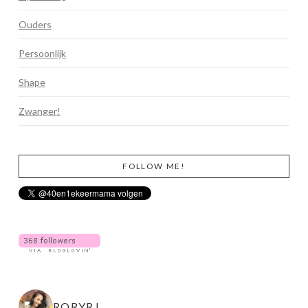
Ouders
Persoonlijk
Shape
Zwanger!
FOLLOW ME!
RORYRJ