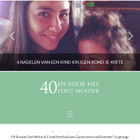
6 NADELEN VAN EEN KIND KRIJGEN ROND JE 40STE
RORYBLOKZIJL
OUDERS, PERSOONLIJK
Navigation
APRIL 12, 2014
Home
In de media
Of ik naar het Wine & Food festival van Gastrovino wil komen? Ja graag!