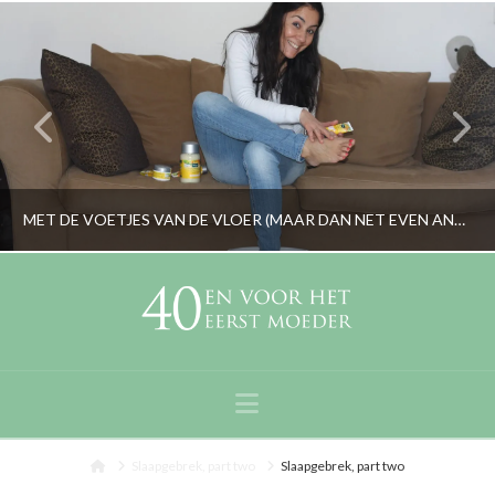
MET DE VOETJES VAN DE VLOER (MAAR DAN NET EVEN ANDERS)
RORYBLOKZIJL
LIFESTYLE
Navigation
MEI 11, 2017
Home
Slaapgebrek, part two
Slaapgebrek, part two