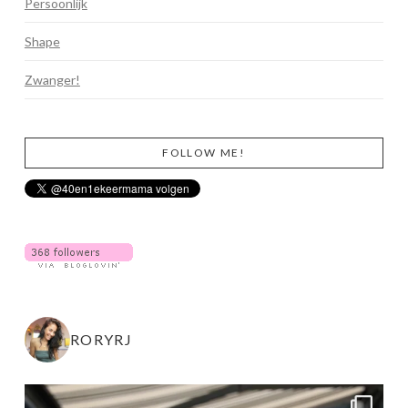
Persoonlijk
Shape
Zwanger!
FOLLOW ME!
RORYRJ