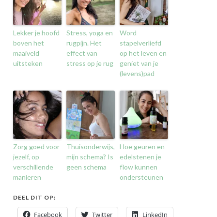
Lekker je hoofd
Stress, yoga en
Word
boven het
rugpijn. Het
stapelverliefd
maaiveld
effect van
op het leven en
uitsteken
stress op je rug
geniet van je
(levens)pad
Zorg goed voor
Thuisonderwijs,
Hoe geuren en
jezelf, op
mijn schema? Is
edelstenen je
verschillende
geen schema
flow kunnen
manieren
ondersteunen
DEEL DIT OP:
Facebook
Twitter
LinkedIn