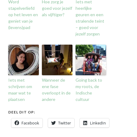
Word
Hoe zorg je
Iets met
stapelverliefd
goed voor jezelf
heerlijke
op het leven en
als vijftiger?
geuren en een
geniet van je
stralende teint
(levens)pad
– goed voor
jezelf zorgen
Iets met
Wanneer de
Going back to
schrijven om
ene fase
my roots, de
maar wat te
overloopt in de
Indische
plaatsen
andere
cultuur
DEEL DIT OP:
Facebook
Twitter
LinkedIn