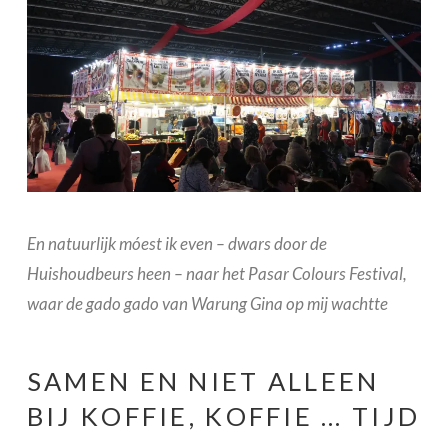
En natuurlijk móest ik even – dwars door de
Huishoudbeurs heen – naar het Pasar Colours Festival,
waar de gado gado van Warung Gina op mij wachtte
SAMEN EN NIET ALLEEN
BIJ KOFFIE, KOFFIE … TIJD