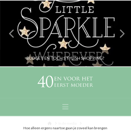
BUDGET EN TOCH STYLISH SHOPPING?
RORYBLOKZIJL
PERSOONLIJK
Navigation
FEBRUARI 27, 2014
Home
In de media
Hoe alleen ergens naartoe gaan je zoveel kan brengen