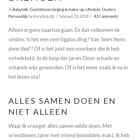
In
Babytalk
,
Gezichtsverzorging & make-up
,
Lifestyle
,
Ouders
,
Persoonlijk
by Roryblokzijl
februari 23, 2018
42 Comments
Alleen ergens naartoe gaan. En dat volkomen ok
vinden. Is het een veertigplus ding? Van ‘
been there,
done that
‘? Of is het juist een voorkeur die ik heb
ontwikkeld. In de loop der jaren. Door schade en
schande wijs geworden. Of is het meer zoals ik nu in
het leven sta?
ALLES SAMEN DOEN EN
NIET ALLEEN
Waar ik vroeger alles samen wilde doen. Met
vriendinnen, later met vriend (inmiddels man). Ik heb