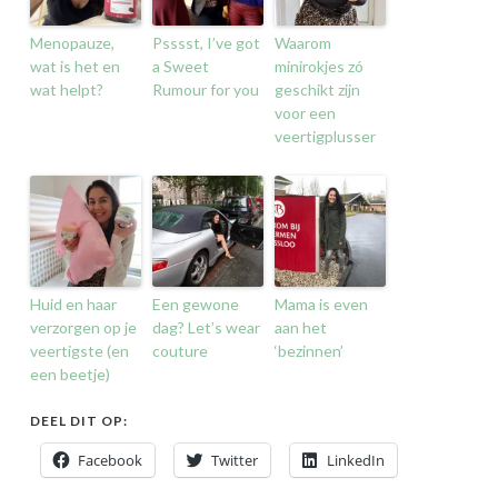
Menopauze,
Psssst, I’ve got
Waarom
wat is het en
a Sweet
minirokjes zó
wat helpt?
Rumour for you
geschikt zijn
voor een
veertigplusser
Huid en haar
Een gewone
Mama is even
verzorgen op je
dag? Let’s wear
aan het
veertigste (en
couture
‘bezinnen’
een beetje)
DEEL DIT OP:
Facebook
Twitter
LinkedIn