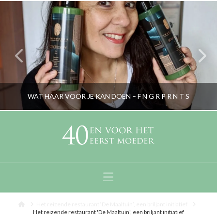
WAT HAAR VOOR JE KAN DOEN – F N G R P R N T S
RORYBLOKZIJL
GEZICHTSVERZORGING & MAKE-UP, LIFESTYLE
Navigation
JUNI 10, 2020
Home
Het reizende restaurant ‘De Maaltuin’, een briljant initiatief
Het reizende restaurant 'De Maaltuin', een briljant initiatief