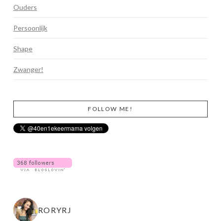
Ouders
Persoonlijk
Shape
Zwanger!
FOLLOW ME!
RORYRJ