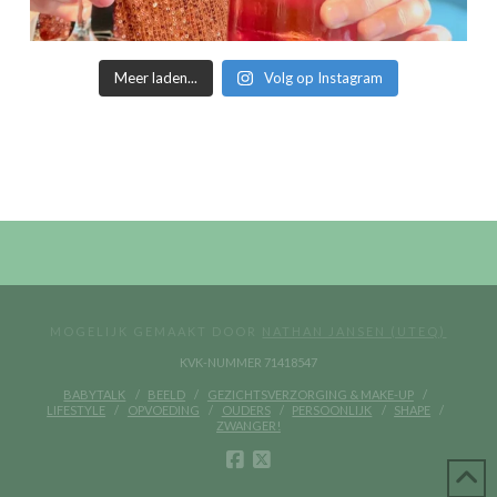
Meer laden...
Volg op Instagram
MOGELIJK GEMAAKT DOOR
NATHAN JANSEN (UTEQ)
KVK-NUMMER 71418547
BABYTALK
BEELD
GEZICHTSVERZORGING & MAKE-UP
LIFESTYLE
OPVOEDING
OUDERS
PERSOONLIJK
SHAPE
ZWANGER!