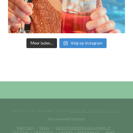
Meer laden...
Volg op Instagram
MOGELIJK GEMAAKT DOOR
NATHAN JANSEN (UTEQ)
KVK-NUMMER 71418547
BABYTALK
BEELD
GEZICHTSVERZORGING & MAKE-UP
LIFESTYLE
OPVOEDING
OUDERS
PERSOONLIJK
SHAPE