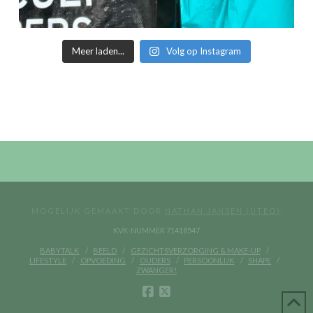
Meer laden...
Volg op Instagram
MOGELIJK GEMAAKT DOOR
NATHAN JANSEN (UTEQ)
KVK-NUMMER 71418547
BABYTALK
BEELD
GEZICHTSVERZORGING & MAKE-UP
LIFESTYLE
OPVOEDING
OUDERS
PERSOONLIJK
SHAPE
ZWANGER!