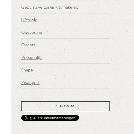
Gezichtsverzorging & make-up
Lifestyle
Opvoeding
Ouders
Persoonlijk
Shape
Zwanger!
FOLLOW ME!