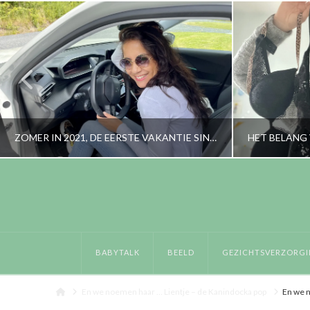
ZOMER IN 2021, DE EERSTE VAKANTIE SINDS…
RORYBLOKZIJL
BEELD, LIFESTYLE, PERSOONLIJK
BABYTALK
BEELD
GEZICHTSVERZORGI
SEPTEMBER 7, 2021
Home
En we noemen haar … Lientje – de Kanindocka pop
En we n