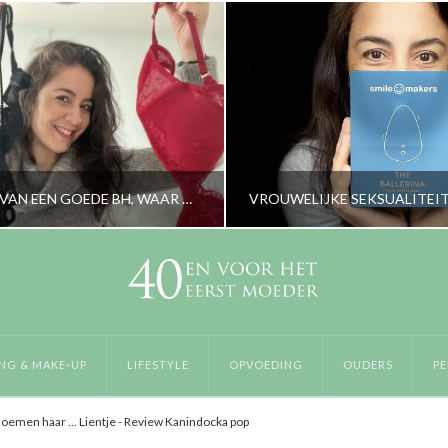
HET BELANG VAN EEN GOEDE BH, WAAR MOET JE OP LETTEN?
VROUWELIJKE SEKSUALITEIT
RORYBLOKZIJL
RORYBLOKZIJL
LIFESTYLE
LIFESTYLE, OPVOEDING, OUDERS, PE
NG & MAKE-UP
LIFESTYLE
OPVOEDING
OUDERS
PE
FEBRUARI 15, 2022
JUNI 24, 2021
oemen haar ... Lientje - Review Kanindocka pop