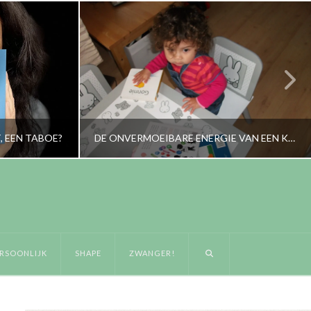
, EEN TABOE?
DE ONVERMOEIBARE ENERGIE VAN EEN KIND
RORYBLOKZIJL
RSOONLIJK
BABYTALK
RSOONLIJK
SHAPE
ZWANGER!
JANUARI 28, 2014