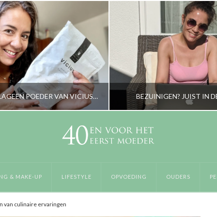
MARINE COLLAGEEN POEDER VAN VICIUS, WAT KUN JE VERWACHTEN?
BEZUINIGEN? JUIST IN D
RORYBLOKZIJL
RORYBLOKZIJL
RZORGING & MAKE-UP, LIFESTYLE
LIFESTYLE
NG & MAKE-UP
LIFESTYLE
OPVOEDING
OUDERS
PE
EPTEMBER 8, 2022
APRIL 22, 2020
n van culinaire ervaringen