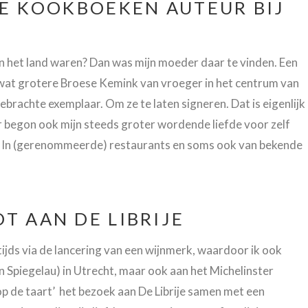
DE KOOKBOEKEN AUTEUR BIJ
n het land waren? Dan was mijn moeder daar te vinden. Een
de wat grotere Broese Kemink van vroeger in het centrum van
rachte exemplaar. Om ze te laten signeren. Dat is eigenlijk
r begon ook mijn steeds groter wordende liefde voor zelf
. In (gerenommeerde) restaurants en soms ook van bekende
T AAN DE LIBRIJE
ijds via de lancering van een wijnmerk, waardoor ik ook
Spiegelau) in Utrecht, maar ook aan het Michelinster
s op de taart’ het bezoek aan De Librije samen met een