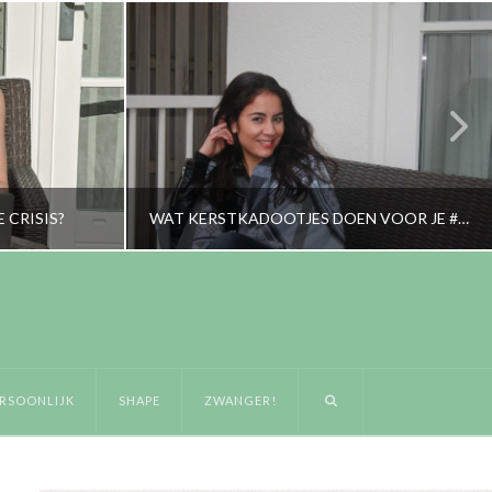
E CRISIS?
WAT KERSTKADOOTJES DOEN VOOR JE #OOTN…AND DAY
RORYBLOKZIJL
LIFESTYLE
RSOONLIJK
SHAPE
ZWANGER!
JANUARI 7, 2016