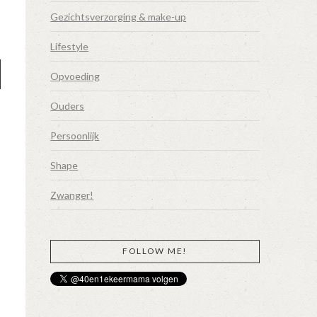
Gezichtsverzorging & make-up
Lifestyle
Opvoeding
Ouders
Persoonlijk
Shape
Zwanger!
a
FOLLOW ME!