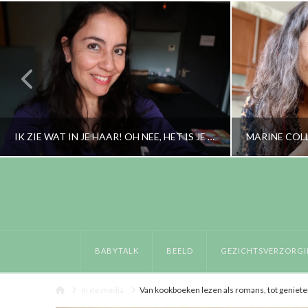
IK ZIE WAT IN JE HAAR! OH NEE, HET IS JE OOR …
RORYBLOKZIJL
PERSOONLIJK
GEZICHTSVE
BABYTALK
BEELD
GEZICHTSVERZORGI
AUGUSTUS 1, 2017
S
Home
In de media
Van kookboeken lezen als romans, tot geniete