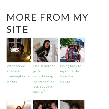
MORE FROM MY
SITE
Wanneer de
Hoe stimuleer
Going back to
ene fase
je de
my roots, de
overloopt in de
ontwikkeling
Indische
andere
van je kind op
cultuur
een speelse
manier?