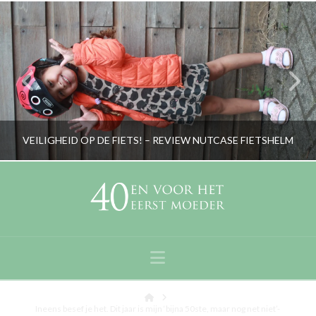
VEILIGHEID OP DE FIETS! – REVIEW NUTCASE FIETSHELM
RORYBLOKZIJL
BEELD, LIFESTYLE
Navigation
AUGUSTUS 9, 2016
Home
Ineens besef je het. Dit jaar is mijn ‘bijna 50ste, maar nog net niet’-