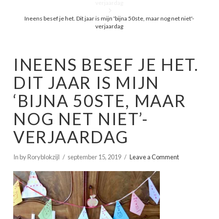
verjaardag
Ineens besef je het. Dit jaar is mijn 'bijna 50ste, maar nog net niet'-
verjaardag
INEENS BESEF JE HET.
DIT JAAR IS MIJN
‘BIJNA 50STE, MAAR
NOG NET NIET’-
VERJAARDAG
In by Roryblokzijl
september 15, 2019
Leave a Comment