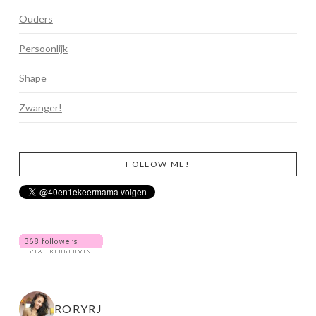
Ouders
Persoonlijk
Shape
Zwanger!
FOLLOW ME!
RORYRJ