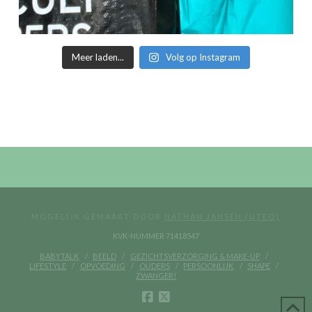
Meer laden...
Volg op Instagram
MOGELIJK GEMAAKT DOOR
NATHAN JANSEN (UTEQ)
KVK-NUMMER 71418547
BABYTALK
BEELD
GEZICHTSVERZORGING & MAKE-UP
LIFESTYLE
OPVOEDING
OUDERS
PERSOONLIJK
SHAPE
ZWANGER!