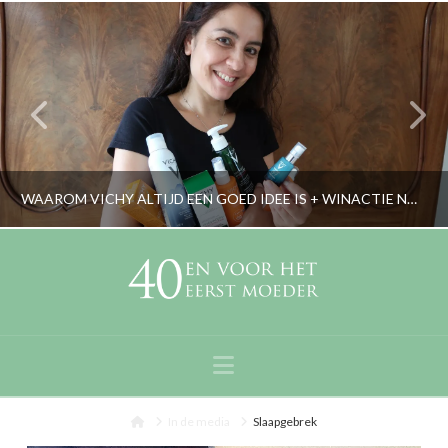
WAAROM VICHY ALTIJD EEN GOED IDEE IS + WINACTIE NORMADERM PHYTOSOLUTION
RORYBLOKZIJL
GEZICHTSVERZORGING & MAKE-UP
Navigation
JUNI 17, 2019
Home
In de media
Slaapgebrek