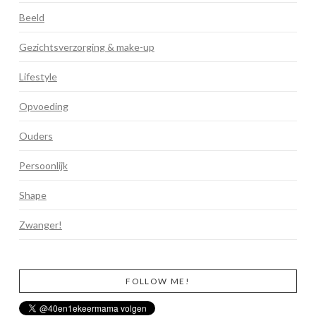
Beeld
Gezichtsverzorging & make-up
Lifestyle
Opvoeding
Ouders
Persoonlijk
Shape
Zwanger!
FOLLOW ME!