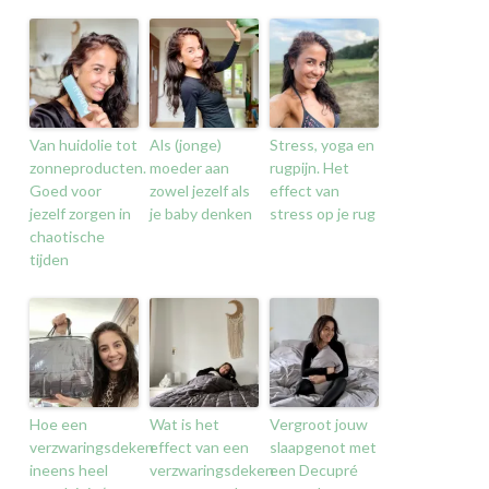
Van huidolie tot
Als (jonge)
Stress, yoga en
zonneproducten.
moeder aan
rugpijn. Het
Goed voor
zowel jezelf als
effect van
jezelf zorgen in
je baby denken
stress op je rug
chaotische
tijden
Hoe een
Wat is het
Vergroot jouw
verzwaringsdeken
effect van een
slaapgenot met
ineens heel
verzwaringsdeken
een Decupré