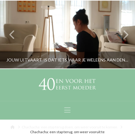
JOUW UITVAART. IS DAT IETS WAAR JE WELEENS AAN DENKT?
RORYBLOKZIJL
LIFESTYLE, PERSOONLIJK
Navigation
AUGUSTUS 7, 2018
Home
Chachacha: een stap terug doen, om weer vooruit te komen
Chachacha: een stap terug, om weer vooruit te