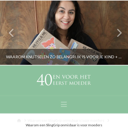
WAAROM KNUTSELEN ZO BELANGRIJK IS VOOR JE KIND + WINACTIE RE-CYCLE-ME BOXEN
RORYBLOKZIJL
LIFESTYLE, OPVOEDING
Navigation
NOVEMBER 12, 2018
Home
Waarom een SlingGrip onmisbaar is voor moeders
Waarom een SlingGrip onmisbaar is voor moeders