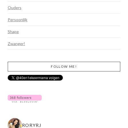
Ouders
Persoonlijk
Shape
Zwanger!
FOLLOW ME!
RORYRJ