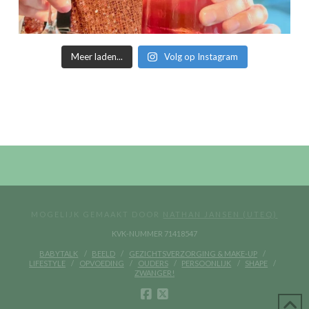
Meer laden...
Volg op Instagram
MOGELIJK GEMAAKT DOOR
NATHAN JANSEN (UTEQ)
KVK-NUMMER 71418547
BABYTALK
BEELD
GEZICHTSVERZORGING & MAKE-UP
LIFESTYLE
OPVOEDING
OUDERS
PERSOONLIJK
SHAPE
ZWANGER!