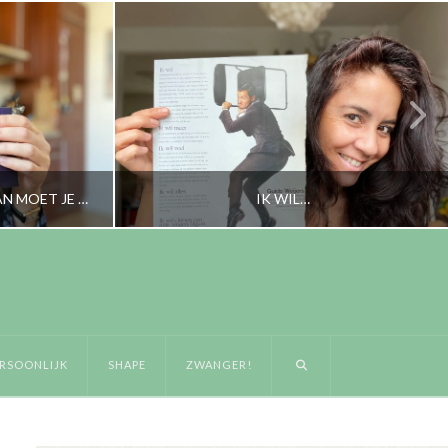
ALS JE EEN HUISDIER HEBT, DAN MOET JE ER OOK GOED VOOR ZORGEN
IK WIL…
RORYBLOKZIJL
LIJK
PERSOONLIJK
RSOONLIJK
SHAPE
ZWANGER!
JULI 26, 2023