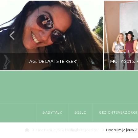
TAG: ‘DE LAATSTE KEER’
RORYBLOKZIJL
PERSOONLIJK
BABYTALK
BEELD
GEZICHTSVERZORGI
JULI 22, 2014
S
Home
Hoe ruim je jouw kledingkast goed op?
Hoe ruim je jouw k