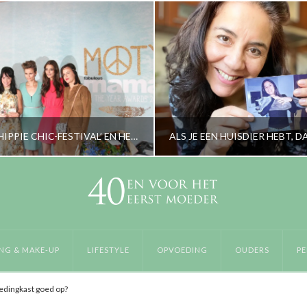
MOTY 2015, ‘HIPPIE CHIC-FESTIVAL’ EN HEEL VEEL ‘FUN’
RORYBLOKZIJL
RORYBLOKZIJL
LIFESTYLE
LIFESTYLE, PERSOON
NG & MAKE-UP
LIFESTYLE
OPVOEDING
OUDERS
PE
EPTEMBER 11, 2015
APRIL 23, 2024
ledingkast goed op?