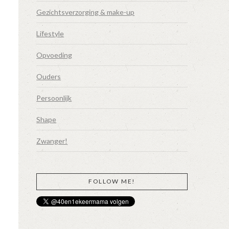
Gezichtsverzorging & make-up
Lifestyle
Opvoeding
Ouders
Persoonlijk
Shape
Zwanger!
FOLLOW ME!