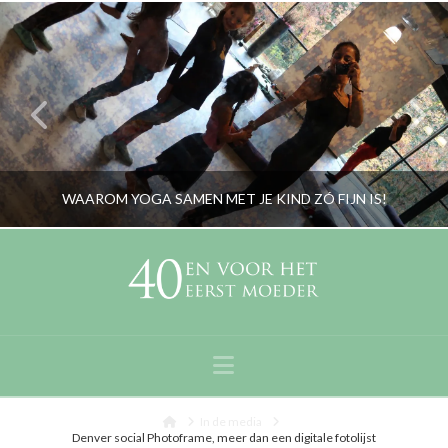
WAAROM YOGA SAMEN MET JE KIND ZÓ FIJN IS!
RORYBLOKZIJL
BEELD, LIFESTYLE, OUDERS
Navigation
NOVEMBER 24, 2016
Home
In de media
Denver social Photoframe, meer dan een digitale fotolijst