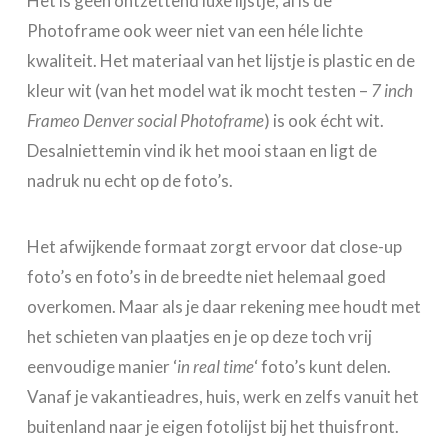
Het is geen ontzettend luxe lijstje, al is de
Photoframe ook weer niet van een héle lichte
kwaliteit. Het materiaal van het lijstje is plastic en de
kleur wit (van het model wat ik mocht testen –
7 inch
Frameo Denver social Photoframe
) is ook écht wit.
Desalniettemin vind ik het mooi staan en ligt de
nadruk nu echt op de foto’s.
Het afwijkende formaat zorgt ervoor dat close-up
foto’s en foto’s in de breedte niet helemaal goed
overkomen. Maar als je daar rekening mee houdt met
het schieten van plaatjes en je op deze toch vrij
eenvoudige manier ‘
in real time
‘ foto’s kunt delen.
Vanaf je vakantieadres, huis, werk en zelfs vanuit het
buitenland naar je eigen fotolijst bij het thuisfront.