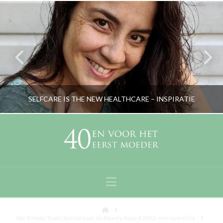
SELFCARE IS THE NEW HEALTHCARE – INSPIRATIE
RORYBLOKZIJL
GEZICHTSVERZORGING & MAKE-UP
Navigation
JULI 21, 2020
Home
Van Beauty Trade Special naar de Beauty Award 2022, een overzicht